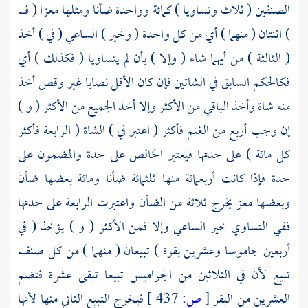
الصنفين ( ثلاث وتساويا ) كمائة وواحدة ضأنا ومثلها معزا ( ف
) اثنتان ( منهما ) أي من كل واحدة ( وخير ) الساعي ( في ) أخذ
( الثالثة ) من أيهما شاء ( وإلا ) بأن لم يتساويا ( فكذلك ) أي
فكالحكم السابق في الشاتين فإن كان الأقل نصابا غير وقص أخذ
منه شاة وأخذ الباقي من الأكثر وإلا أخذ الجميع من الأكثر ( و )
إن وجب أربع من الغنم فأكثر ( اعتبر في ) الشاة ( الرابعة فأكثر
كل مائة ) على حدتها فيعتبر الخالص على حدة والمضمون على
حدة فإذا كانت أربعمائة منها ثلثمائة ضأنا ومائة بعضها ضأن
وبعضها معز يخرج ثلاثة من الضأن واعتبرت الرابعة على حدتها
ففي التساوي خير الساعي وإلا فمن الأكثر ( و ) يؤخذ ( في
أربعين جاموسا وعشرين بقرة ) تبيعان ( منهما ) من كل صنف
تبيع لأن في الثلاثين من الجواميس تبيعا تبقى عشرة فتضم
العشرين من البقر
[
ص:
437 ]
فيخرج التبيع الثاني منها لأنها