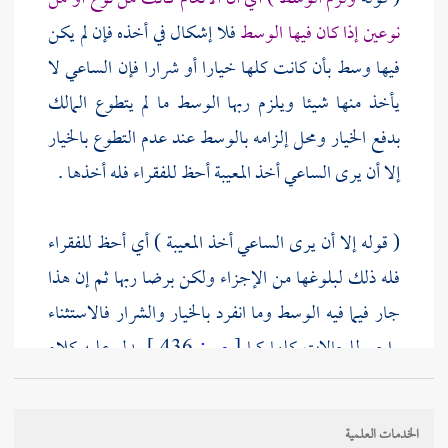
نوعين إذا كان فيها الوسط
فلا إشكال في أخذه فإن لم يكن
فيها وسط بأن كانت كلها خيارا أو شرارا فإن الساعي لا
يأخذ منها شيئا ويلزم ربها الوسط ما لم يتطوع المالك
بدفع الخيار ومحل إلزامه بالوسط عند عدم التطوع بالخيار
إلا أن يرى الساعي أخذ المعيبة أحظ للفقراء فله أخذها .
( قوله إلا أن يرى الساعي أخذ المعيبة ) أي أحظ للفقراء
فله ذلك لبلوغها من الإجزاء ولكن برضا ربها ثم إن هذا
جار فيما فيه الوسط وما انفرد بالخيار والشرار فالاستثناء
راجع للحالات كلها كما
[
ص:
436 ]
يدل عليه كلام
التوضيح والجواهر وتخصيص
عج
رجوعه لغير الأولى
مخالف لإطلاق أهل المذهب وظواهر نصوصهم ا هـ
طفى
الخدمات العلمية