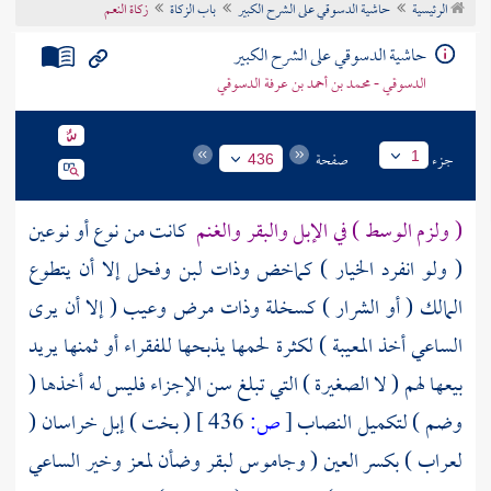
الرئيسية
حاشية الدسوقي على الشرح الكبير
باب الزكاة
زكاة النعم
تراجم الأعلام
حاشية الدسوقي على الشرح الكبير
الدسوقي - محمد بن أحمد بن عرفة الدسوقي
جزء
صفحة
1
436
( ولزم الوسط ) في الإبل والبقر والغنم
كانت من نوع أو نوعين
( ولو انفرد الخيار ) كماخض وذات لبن وفحل إلا أن يتطوع
المالك ( أو الشرار ) كسخلة وذات مرض وعيب ( إلا أن يرى
الساعي أخذ المعيبة ) لكثرة لحمها يذبحها للفقراء أو ثمنها يريد
بيعها لهم ( لا الصغيرة ) التي تبلغ سن الإجزاء فليس له أخذها (
وضم ) لتكميل النصاب
[
ص:
436 ]
( بخت ) إبل
خراسان
(
لعراب ) بكسر العين ( وجاموس لبقر وضأن لمعز وخير الساعي