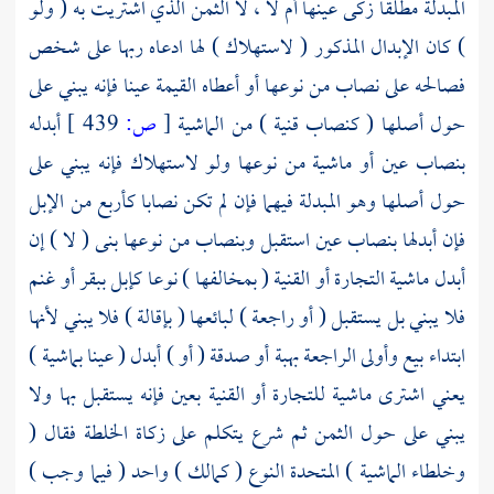
المبدلة مطلقا زكى عينها أم لا ، لا الثمن الذي اشتريت به ( ولو
) كان الإبدال المذكور ( لاستهلاك ) لها ادعاه ربها على شخص
فصالحه على نصاب من نوعها أو أعطاه القيمة عينا فإنه يبني على
حول أصلها ( كنصاب قنية ) من الماشية
[
ص:
439 ]
أبدله
بنصاب عين أو ماشية من نوعها ولو لاستهلاك فإنه يبني على
حول أصلها وهو المبدلة فيهما فإن لم تكن نصابا كأربع من الإبل
فإن أبدلها بنصاب عين استقبل وبنصاب من نوعها بنى ( لا ) إن
أبدل ماشية التجارة أو القنية ( بمخالفها ) نوعا كإبل ببقر أو غنم
فلا يبني بل يستقبل ( أو راجعة ) لبائعها ( بإقالة ) فلا يبني لأنها
ابتداء بيع وأولى الراجعة بهبة أو صدقة ( أو ) أبدل ( عينا بماشية )
يعني اشترى ماشية للتجارة أو القنية بعين فإنه يستقبل بها ولا
يبني على حول الثمن ثم شرع يتكلم على زكاة الخلطة فقال (
وخلطاء الماشية ) المتحدة النوع ( كمالك ) واحد ( فيما وجب )