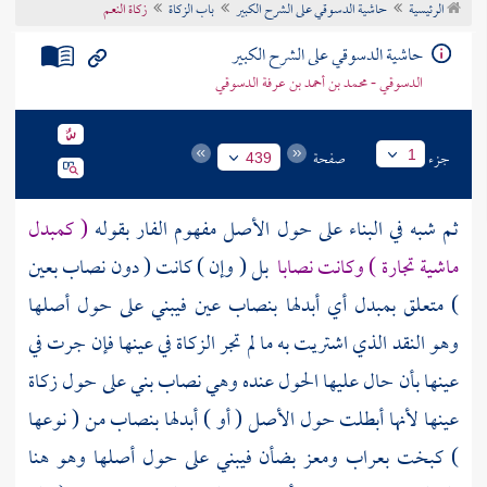
الرئيسية
حاشية الدسوقي على الشرح الكبير
باب الزكاة
زكاة النعم
تراجم الأعلام
حاشية الدسوقي على الشرح الكبير
الدسوقي - محمد بن أحمد بن عرفة الدسوقي
جزء
صفحة
1
439
ثم شبه في البناء على حول الأصل مفهوم الفار بقوله
( كمبدل
ماشية تجارة ) وكانت نصابا
بل ( وإن ) كانت ( دون نصاب بعين
) متعلق بمبدل أي أبدلها بنصاب عين فيبني على حول أصلها
وهو النقد الذي اشتريت به ما لم تجر الزكاة في عينها فإن جرت في
عينها بأن حال عليها الحول عنده وهي نصاب بني على حول زكاة
عينها لأنها أبطلت حول الأصل ( أو ) أبدلها بنصاب من ( نوعها
) كبخت بعراب ومعز بضأن فيبني على حول أصلها وهو هنا