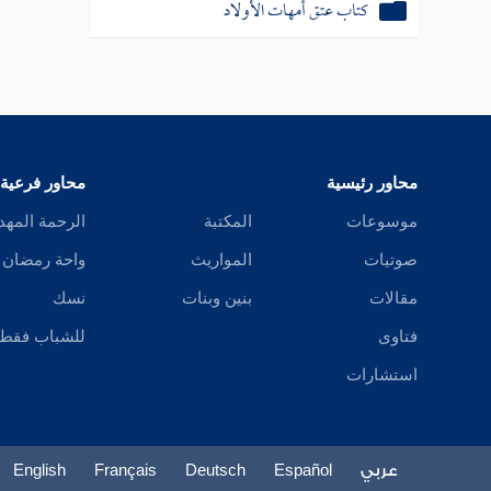
كتاب عتق أمهات الأولاد
محاور رئيسية
محاور فرعية
موسوعات
المكتبة
الرحمة المهد
صوتيات
المواريث
واحة رمضان
مقالات
بنين وبنات
نسك
فتاوى
للشباب فقط
استشارات
عربي
Español
Deutsch
Français
English