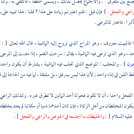
جمع بين متفرق " . والاجتماع يحصل بذلك ، ويسمى خلطة ، فاكتفي به . ولنا 
اعي والفحل .
} فإن قيل : فلم اعتبرتم زيادة على هذا ؟ قلنا : هذا تنبيه على
را . فاعتبر كالمرعى .
 فالمبيت معروف ، وهو المراح الذي تروح إليه الماشية ، قال الله تعالى {
: 
د ، وهو الذي ترعى فيه الماشية ، يقال : سرحت الغنم ، إذا مضت إلى المرعى ،
حون
} . والمحلب : الموضع الذي تحلب فيه الماشية ، يشترط أن يكون واحدا
لط اللبن في إناء واحد ; لأن هذا ليس بمرفق ، بل مشقة ، لما فيه من الحاجة إلى ق
لفحل واحدا ، أن لا تكون فحولة أحد المالين لا تطرق غيره . وكذلك الراعي ، 
كون المختلطان من أهل الزكاة ، فإن كان أحدهما ذميا أو مكاتبا لم يعتد بخلط
ه عليه السلام {
: والخليطان ما اجتمعا في الحوض والراعي والفحل
} .