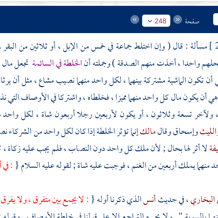
صفحة
248
مسألة : قال ( وإن اختلط جماعة في خمس من الإبل ، أو ثلاثين من البقر
حلهم واحدا ، أخذت منهم الصدقة ) وجملته أن
الخلطة في السائمة
تجعل مال ا
 أن تكون الماشية مشتركة بينهما ، لكل واحد منهما نصيب مشاع ، مثل أن يرثا نصا
 أن يكون مال كل واحد منهما مميزا ، فخلطاه ، واشتركا في الأوصاف التي نذكر
 ولآخر تسعة وثلاثون ، أو يكون لأربعين رجلا أربعون شاة ، لكل واحد 
الليث
وإسحاق
وقال
مالك
إنما تؤثر الخلطة إذا كان لكل واحد من الشركاء
يفة
لا أثر لها بحال ; لأن ملك كل واحد دون النصاب ، فلم يجب عليه زكاة ، كما
د منهما يملك أربعين من الغنم ، فوجبت عليه شاة ; لقوله عليه السلام {
: في 
البخاري ،
في حديث
أنس
الذي ذكرنا أوله {
: لا يجمع بين متفرق ، ولا يفرق
نهما بالسوية " . ولا يجيء التراجع إلا على قولنا في خلطة الأوصاف . وقوله : 