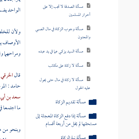
مسألة تقديم الزكاة
الواحد يضم 
مسألة إذا دفع الزكاة المعجلة إلى
مستحقها لم يخل من أربعة أقسام
ولأن للخلطة
مسألة نية الزكاة
الأوصاف يعت
مسألة لا يعطى من الصدقة
ومراحهما وا
المفروضة للوالدين
مسألة من لا تعطي لهم الصدقة
قال
الخرقي
حامد
: الم
مسألة زكاة الأموال لا تعطى لكافر
ولا لمملوك
سعد بن أبي
ما اجتمعا ف
مسألة للعامل أن يأخذ عمالته
من الزكاة سواء كان حرا أو عبدا
وبنحو من ه
مسألة بني هاشم لا تحل لهم