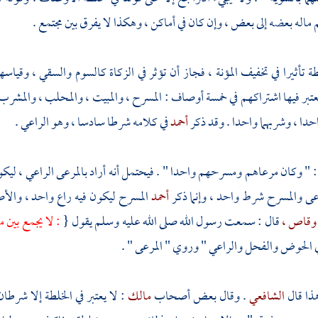
ماله بعضه إلى بعض ، وإن كان في أماكن ، وهكذا لا يفرق بين مجتمع .
 تأثيرا في تخفيف المؤنة ، فجاز أن تؤثر في الزكاة كالسوم والسقي ، وقيا
بر فيها اشتراكهم في خمسة أوصاف : المسرح ، والمبيت ، والمحلب ، والمشرب
حدا ، وشربهما واحدا . وقد ذكر
أحمد
في كلامه شرطا سادسا ، وهو الراعي .
: " وكان مرعاهم ومسرحهم واحدا " . فيحتمل أنه أراد بالمرعى الراعي ، ليكو
رعى والمسرح شرط واحد ، وإنما ذكر
أحمد
المسرح ليكون فيه راع واحد ، والأ
 وقاص ،
قال : سمعت رسول الله صلى الله عليه وسلم يقول {
: لا يجمع بين 
ي الحوض والفحل والراعي " وروي " المرعى " .
ذا قال
الشافعي
. وقال بعض أصحاب
مالك
: لا يعتبر في الخلطة إلا شرطان