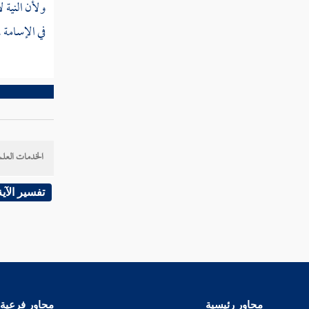
ولأن النية ل
مسألة أبدل المزكي نصابا من غير
في الإسامة ،
جنسه
مسألة كانت عنده ماشية فباعها
قبل الحول بدراهم فرارا من الزكاة
مسألة الزكاة تجب في الذمة
بحلول الحول وإن تلف المال
الخدمات العلم
مسألة رهن ماشية فحال عليها
الحول
تفسير الآية
باب زكاة الزروع والثمار
باب زكاة الذهب والفضة
باب زكاة التجارة
محاور رئيسية
محاور فرعية