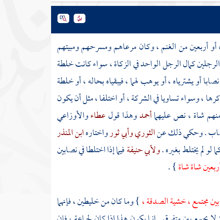
 ، أو أربعين من الغنم ، وكان مرعاهم ومسرحهم ومبيتهم
لرجلين كمال الرجل الواحد في الزكاة ، سواء كانت خلطة
با أو يشترياه ، أو يوهب لهما ، فيبقياه بحاله ، أو خلطة
ها ، وسواء تساويا في الشركة ، أو اختلفا ، مثل أن يكون
منهم شاة ، نص عليهما
أحمد
وهذا قول
عطاء
والأوزاعي
 نصاب . وحكي ذلك عن
الثوري
وأبي ثور
واختاره
ابن المنذر
 لو لم يختلط بغيره .
ولأبي حنيفة
فيما إذا اختلطا في نصابين
أربعين شاة شاة
} .
 بين مجتمع ، خشية الصدقة ،
} وما كان من خليطين ، فإنهما
لا يجمع بين متفرق . إنما يكون هذا إذا كان لجماعة ، فإن