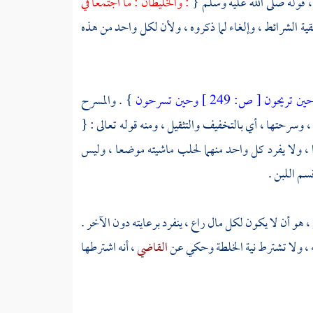
، قوله صلى الله عليه وسلم {
: والخليطان : ما اجتمعا في
 بقية الشرائط ، وإلغاء لما ذكروه ، ولأن لكل واحد من هذه
حين تريحون
[
ص:
249 ]
وحين تسرحون
} . والمسرح
 وسرحتها ، أي بالتخفيف والتثقيل ، ومنه قوله تعالى : {
 ، ولا يفرد كل واحد منهما لحلب ماشيته موضعا ، وليس
سم اللبن .
هو أن لا يكون لكل مال راع ، ينفرد برعايته دون الآخر .
ته ، ولا تشترط نية الخلطة وحكي عن
القاضي
، أنه اشترطها