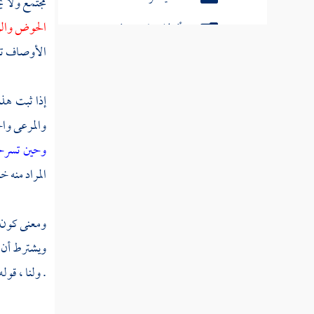
الصدقة المفروضة
مجتمع ولا ي
الحوض والر
مسألة موالي بني هاشم وهم من
أعتقهم هاشمي لا يعطون من الزكاة
الأوصاف تأثي
مسألة لا يعطى من سهم الفقراء
إذا ثبت هذا
والمساكين غني
والمرعى واح
مسألة مصارف الزكاة
وحين تسر
مسألة الرجل إذا تولى إخراج زكاته
المراد منه خ
بنفسه سقط حق العامل منها
مسألة أعطى الزكاة كلها في
ومعنى كون ا
صنف واحد
ويشترط أن ي
مسألة نقل الصدقة من بلدها
. ولنا ، قول
إلى بلد تقصر في مثله الصلاة
مسألة باع ماشية قبل الحول بمثلها