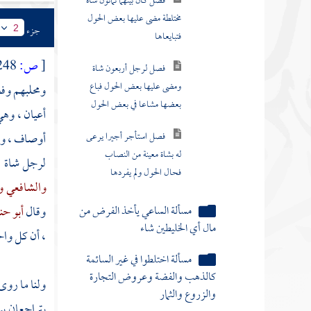
مال أي الخليطين شاء
جزء
2
مسألة اختلطوا في غير السائمة
كالذهب والفضة وعروض التجارة
[
ص:
248 ]
والزروع والثمار
ومحلبهم وف
مسألة الصدقة لا تجب إلا على
أعيان ، وهي
أحرار المسلمين
أوصاف ، وهي
مسألة وجوب الزكاة في مال الصبي
لرجل شاة ،
والمجنون
والشافعي
و
مسألة السيد يزكي عما في يد عبده
وقال
أبو حن
مسألة لا زكاة على مكاتب
، أن كل واح
مسألة لا زكاة في مال حتى يحول
عليه الحول
ولنا ما روى
يتراجعان بي