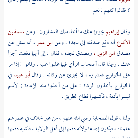
؟ فقالوا كلهم : نعم
وقال
إبراهيم
يجزئ عنك ما أخذ منك العشارون . وعن
سلمة بن
الأكوع
أنه دفع صدقته إلى
نجدة
. وعن
ابن عمر
، أنه سئل عن
مصدق
ابن الزبير ،
ومصدق
نجدة
، فقال : إلى أيهما دفعت أجزأ
عنك . وبهذا قال أصحاب الرأي فيما غلبوا عليه . وقالوا : إذا مر
على
الخوارج
فعشروه ، لا يجزئ عن زكاته . وقال
أبو عبيد
في
الخوارج
يأخذون الزكاة : على من أخذوا منه الإعادة ; لأنهم
ليسوا بأئمة ، فأشبهوا قطاع الطريق .
ولنا ، قول الصحابة رضي الله عنهم ، من غير خلاف في عصرهم
علمناه ، فيكون إجماعا ولأنه دفعها إلى أهل الولاية ، فأشبه دفعها