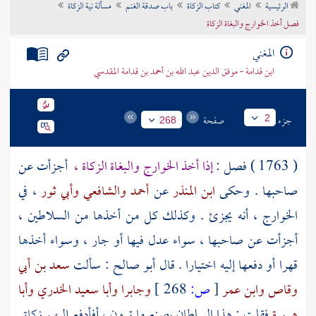
الرئيسية
المغني
كتاب الزكاة
باب صدقة الغنم
مسألة نية الزكاة
تراجم الأعلام
فصل أخذ الخوارج والبغاة الزكاة
المغني
ابن قدامة - موفق الدين عبد الله بن أحمد بن قدامة المقدسي
جزء
صفحة
2
268
( 1763 ) فصل :
إذا أخذ
الخوارج
والبغاة الزكاة ،
أجزأت عن
صاحبها . وحكى
ابن المنذر
عن
أحمد
والشافعي
وأبي ثور
، في
الخوارج
، أنه يجزئ . وكذلك كل من أخذها من السلاطين ،
أجزأت عن صاحبها ، سواء عدل فيها أو جار ، وسواء أخذها
قهرا أو دفعها إليه اختيارا . قال
أبو صالح :
سألت
سعد بن أبي
وقاص
وابن عمر
[
ص:
268 ]
وجابرا
وأبا سعيد الخدري
وأبا
هريرة
فقلت : هذا السلطان يصنع ما ترون ، أفأدفع إليهم زكاتي