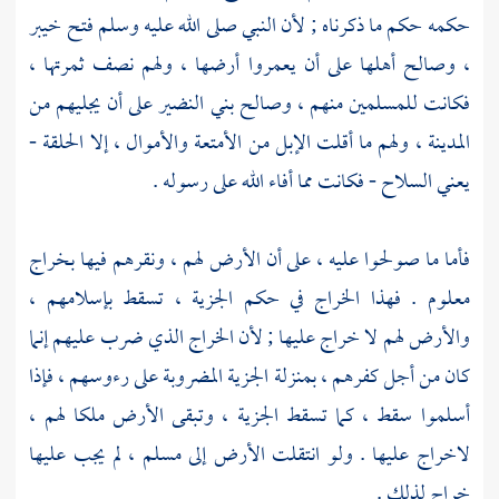
حكمه حكم ما ذكرناه ; لأن النبي صلى الله عليه وسلم فتح
خيبر
، وصالح أهلها على أن يعمروا أرضها ، ولهم نصف ثمرتها ،
فكانت للمسلمين منهم ، وصالح
بني النضير
على أن يجليهم من
المدينة
، ولهم ما أقلت الإبل من الأمتعة والأموال ، إلا الحلقة -
يعني السلاح - فكانت مما أفاء الله على رسوله .
فأما ما صولحوا عليه ، على أن الأرض لهم ، ونقرهم فيها بخراج
معلوم . فهذا الخراج في حكم الجزية ، تسقط بإسلامهم ،
والأرض لهم لا خراج عليها ; لأن الخراج الذي ضرب عليهم إنما
كان من أجل كفرهم ، بمنزلة الجزية المضروبة على رءوسهم ، فإذا
أسلموا سقط ، كما تسقط الجزية ، وتبقى الأرض ملكا لهم ،
لاخراج عليها . ولو انتقلت الأرض إلى مسلم ، لم يجب عليها
خراج لذلك .