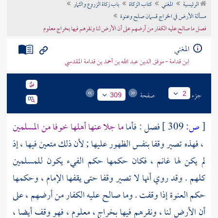
الرئيسية
المغني
كتاب الزكاة
باب زكاة الزروع والثمار
تراجم الأعلام
مسألة الأرض في الخراج قسمان صلح وعنوة
فصل ما صالح عليه الكفار من أرضهم على أن الأرض لنا ونقرهم فيها بخراج معلوم
المغني
ابن قدامة - موفق الدين عبد الله بن أحمد بن قدامة المقدسي
جزء
صفحة
2
309
[
ص:
309 ]
فصل : فأما
ما جلا عنها أهلها خوفا من المسلمين
، فهذه تصير وقفا بنفس الظهور عليها ; لأن ذلك متعين فيها ، إذ
لم يكن لها غانم ، فكان حكمها حكم الفيء يكون للمسلمين
كلهم . وقد روي أنها لا تصير وقفا حتى يقفها الإمام ، وحكمها
حكم العنوة إذا وقفت . وما صالح عليه الكفار من أرضهم ، على
أن الأرض لنا ، ونقرهم فيها بخراج ، معلوم ، فهو وقف أيضا ،