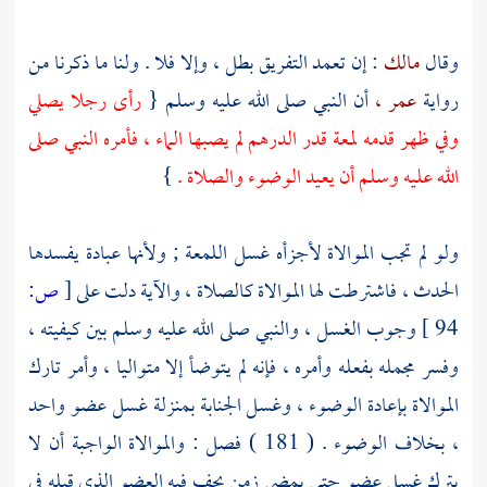
وقال
مالك
: إن تعمد التفريق بطل ، وإلا فلا . ولنا ما ذكرنا من
رواية
عمر ،
أن النبي صلى الله عليه وسلم {
رأى رجلا يصلي
وفي ظهر قدمه لمعة قدر الدرهم لم يصبها الماء ، فأمره النبي صلى
الله عليه وسلم أن يعيد الوضوء والصلاة .
}
ولو لم تجب الموالاة لأجزأه غسل اللمعة ; ولأنها عبادة يفسدها
الحدث ، فاشترطت لها الموالاة كالصلاة ، والآية دلت على
[
ص:
94 ]
وجوب الغسل ، والنبي صلى الله عليه وسلم بين كيفيته ،
وفسر مجمله بفعله وأمره ، فإنه لم يتوضأ إلا متواليا ، وأمر تارك
الموالاة بإعادة الوضوء ، وغسل الجنابة بمنزلة غسل عضو واحد
، بخلاف الوضوء . ( 181 ) فصل : والموالاة الواجبة أن لا
يترك غسل عضو حتى يمضي زمن يجف فيه العضو الذي قبله في