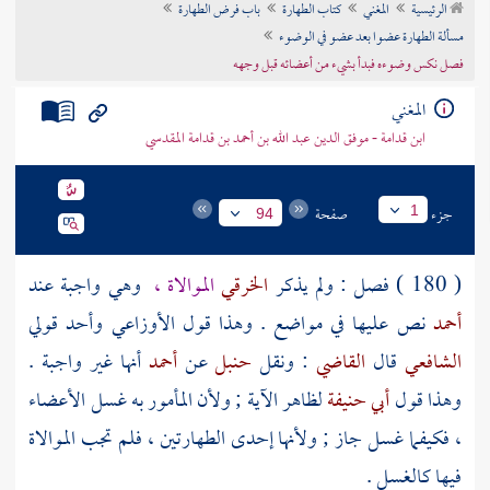
الرئيسية
المغني
كتاب الطهارة
باب فرض الطهارة
تراجم الأعلام
مسألة الطهارة عضوا بعد عضو في الوضوء
فصل نكس وضوءه فبدأ بشيء من أعضائه قبل وجهه
المغني
ابن قدامة - موفق الدين عبد الله بن أحمد بن قدامة المقدسي
جزء
صفحة
1
94
( 180 ) فصل : ولم يذكر
الخرقي
الموالاة ،
وهي واجبة عند
أحمد
نص عليها في مواضع . وهذا قول
الأوزاعي
وأحد قولي
الشافعي
قال
القاضي
: ونقل
حنبل
عن
أحمد
أنها غير واجبة .
وهذا قول
أبي حنيفة
لظاهر الآية ; ولأن المأمور به غسل الأعضاء
، فكيفما غسل جاز ; ولأنها إحدى الطهارتين ، فلم تجب الموالاة
فيها كالغسل .