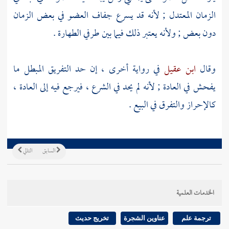
الزمان المعتدل ; لأنه قد يسرع جفاف العضو في بعض الزمان
دون بعض ; ولأنه يعتبر ذلك فيما بين طرفي الطهارة .
وقال
ابن عقيل
في رواية أخرى ، إن حد التفريق المبطل ما
يفحش في العادة ; لأنه لم يحد في الشرع ، فيرجع فيه إلى العادة ،
كالإحراز والتفرق في البيع .
السابق
التالي
الخدمات العلمية
ترجمة علم
عناوين الشجرة
تخريج حديث