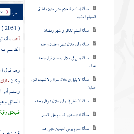
مسألة يقبل في هلال رمضان قول واحد
جزء
3
عدل
( 2051 ) المسألة الرابعة ، أنه
مسألة لا يقبل في هلال شوال إلا شهادة اثنين
عدلين
أحمد
، أنه 
القاسم
عنه 
مسألة لا يفطر إذا رأى هلال شوال وحده
مسألة اشتباه شهر الصوم على الأسير
وهو قول
ال
مسألة صوم يومي العيدين منهي عنه
وكان
مالك
وسلم أمر ال
مسألة أيام التشريق منهي عن صيامها
السائل وهو 
مسألة الهلال إذا رئي نهارا قبل الزوال أو
فليعتق رقبة
بعده وكان ذلك في آخر رمضان
مسألة تأخير السحور وتعجيل الفطر
قلنا : يجوز