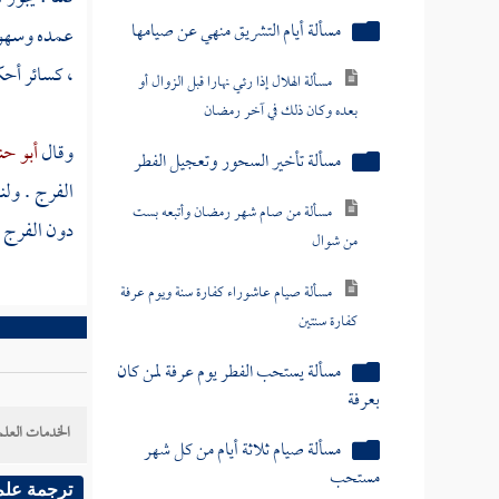
مسألة من صام شهر رمضان وأتبعه بست
عمده وسهوه
من شوال
، كسائر أحكامه . ( 2052 ) فصل : ولا فرق بين كون الفرج قب
مسألة صيام عاشوراء كفارة سنة ويوم عرفة
كفارة سنتين
وقال
أبو حن
مسألة يستحب الفطر يوم عرفة لمن كان
الفرج . ولن
بعرفة
دون الفرج ل
مسألة صيام ثلاثة أيام من كل شهر
مستحب
كتاب الاعتكاف
كتاب الحج
الخدمات العلم
كتاب البيوع
ترجمة علم