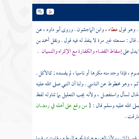
. وهو قول
عطاء
،
وابن الماجشون
. وروى
أبو داود
، عن
قال : سمعته غير مرة لا ينفذ له فيه قول . ونقل
أحمد بن
 يدل على
إسقاط القضاء والكفارة مع الإكراه والنسيان
.
 ، فإذا وجد منه مكرها أو ناسيا ، لم يفسده ; كالأكل .
م ، وهو محطوط عن الناسي . ولنا أن النبي صلى الله عليه
لحال لسأل واستفصل ، ولأنه يجب التعليل بما تناوله لفظ
صلى الله عليه وسلم قال : {
من وقع على أهله في رمضان
حترقت .
من غير ذلك ، ولأن الصوم عبادة تحرم الوطء ، فاستوى فيها