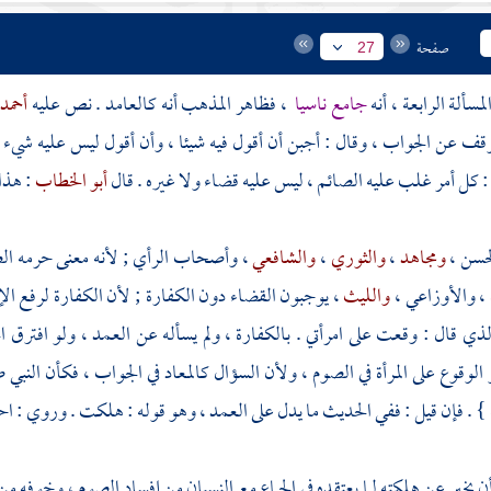
صفحة
27
جامع ناسيا
، فظاهر المذهب أنه كالعامد . نص عليه
أحمد
توقف عن الجواب ، وقال : أجبن أن أقول فيه شيئا ، وأن أقول ليس عليه شيء . 
: كل أمر غلب عليه الصائم ، ليس عليه قضاء ولا غيره . قال
أبو الخطاب
: هذا
حسن
،
ومجاهد
،
والثوري
،
والشافعي
، وأصحاب الرأي ; لأنه معنى حرمه الصوم
،
والأوزاعي
،
والليث
، يوجبون القضاء دون الكفارة ; لأن الكفارة لرفع الإث
ذي قال : وقعت على امرأتي . بالكفارة ، ولم يسأله عن العمد ، ولو افترق ا
الوقوع على المرأة في الصوم ، ولأن السؤال كالمعاد في الجواب ، فكأن النبي 
} . فإن قيل : ففي الحديث ما يدل على العمد ، وهو قوله : هلكت . وروي : ا
 أن يخبر عن هلكته لما يعتقده في الجماع مع النسيان من إفساد الصوم ، وخوفه 