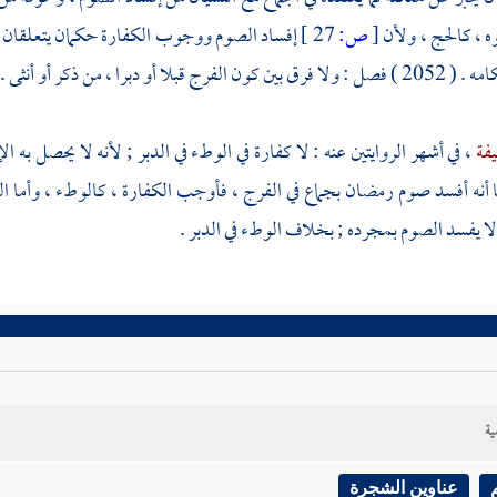
 ، كالحج ، ولأن
[
ص:
27 ]
إفساد الصوم ووجوب الكفارة حكمان يتعلقان بال
لا أو دبرا ، من ذكر أو أنثى . وبه قال
يفة
، في أشهر الروايتين عنه : لا كفارة في الوطء في الدبر ; لأنه لا يحصل ب
ا أنه أفسد صوم رمضان بجماع في الفرج ، فأوجب الكفارة ، كالوطء ، وأما الو
ا يفسد الصوم بمجرده ; بخلاف الوطء في الدبر .
ية
عناوين الشجرة