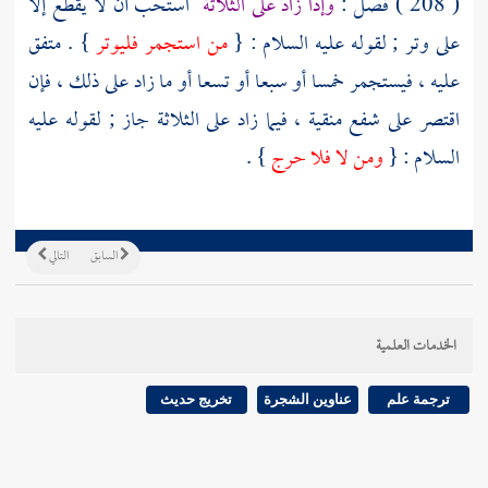
( 208 ) فصل :
وإذا زاد على الثلاثة
استحب أن لا يقطع إلا
على وتر ; لقوله عليه السلام : {
من استجمر فليوتر
} . متفق
عليه ، فيستجمر خمسا أو سبعا أو تسعا أو ما زاد على ذلك ، فإن
اقتصر على شفع منقية ، فيما زاد على الثلاثة جاز ; لقوله عليه
السلام : {
ومن لا فلا حرج
} .
السابق
التالي
الخدمات العلمية
ترجمة علم
عناوين الشجرة
تخريج حديث