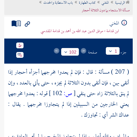
الرئيسية
المغني
كتاب الطهارة
باب الاستطابة والحدث
تراجم الأعلام
مسألة الاستنجاء بما دون الثلاثة أحجار
المغني
ابن قدامة - موفق الدين عبد الله بن أحمد بن قدامة المقدسي
جزء
صفحة
1
102
( 207 ) مسألة : قال : فإن لم يعدوا مخرجهما أجزأه أحجار إذا
أنقى بهن ، فإن أنقى بدون الثلاثة لم يجزه ، حتى يأتي بالعدد ، وإن
لم ينق بالثلاثة زاد حتى ينقي
[
ص:
102 ]
قوله : يعدوا مخرجهما
يعني الخارجين من السبيلين إذا لم يتجاوزا مخرجهما . يقال :
عداك الشر أي : تجاوزك .
والمراد ، والله أعلم ، إذا لم يتجاوز المخرج بما لم تجر العادة به ،