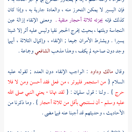
فإن اليسير لا يمكن التحرز منه ، والعادة جارية به ، وإذا كان
كذلك فإنه
يجزئه ثلاثة أحجار منقية .
ومعنى الإنقاء إزالة عين
النجاسة وبلتها ، بحيث يخرج الحجر نقيا وليس عليه أثر إلا شيئا
يسيرا . ويشترط الأمران جميعا ; الإنقاء ، وإكمال الثلاثة ، أيهما
وجد دون صاحبه لم يكف ، وهذا مذهب
الشافعي
وجماعة .
وقال
مالك
وداود
: الواجب الإنقاء دون العدد ; لقوله عليه
السلام {
من استجمر فليوتر ، من فعل فقد أحسن ومن لا فلا
حرج
} . ولنا : قول
سلمان :
{
لقد نهانا - يعني النبي صلى الله
عليه وسلم - أن نستنجي بأقل من ثلاثة أحجار
} . وما ذكرنا من
الأحاديث ، وحديثهم قد أجبنا عنه فيما مضى .