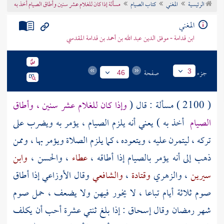
الرئيسية
المغني
كتاب الصيام
مسألة إذا كان للغلام عشر سنين وأطاق الصيام أخذ به
تراجم الأعلام
المغني
ابن قدامة - موفق الدين عبد الله بن أحمد بن قدامة المقدسي
جزء
صفحة
3
46
( 2100 ) مسألة : قال (
وإذا كان للغلام عشر سنين ، وأطاق
الصيام
أخذ به ) يعني أنه يلزم الصيام ، يؤمر به ويضرب على
تركه ، ليتمرن عليه ، ويتعوده ، كما يلزم الصلاة ويؤمر بها ، وممن
ذهب إلى أنه يؤمر بالصيام إذا أطاقه ،
عطاء
،
والحسن
،
وابن
سيرين
،
والزهري
وقتادة
،
والشافعي
وقال
الأوزاعي
إذا أطاق
صوم ثلاثة أيام تباعا ، لا يخور فيهن ولا يضعف ، حمل صوم
شهر رمضان وقال
إسحاق
: إذا بلغ ثنتي عشرة أحب أن يكلف