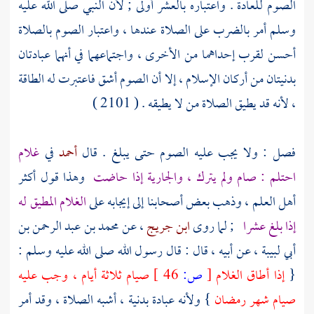
الصوم للعادة . واعتباره بالعشر أولى ; لأن النبي صلى الله عليه
وسلم أمر بالضرب على الصلاة عندها ، واعتبار الصوم بالصلاة
أحسن لقرب إحداهما من الأخرى ، واجتماعهما في أنهما عبادتان
بدنيتان من أركان الإسلام ، إلا أن الصوم أشق فاعتبرت له الطاقة
، لأنه قد يطيق الصلاة من لا يطيقه . ( 2101 )
فصل : ولا يجب عليه الصوم حتى يبلغ . قال
أحمد
في
غلام
احتلم : صام ولم يترك ، والجارية إذا حاضت
وهذا قول أكثر
أهل العلم ، وذهب بعض أصحابنا إلى إيجابه على
الغلام المطيق له
إذا بلغ عشرا
; لما روى
ابن جريج
، عن
محمد بن عبد الرحمن بن
أبي لبيبة
، عن أبيه ، قال : قال رسول الله صلى الله عليه وسلم :
{
إذا أطاق الغلام
[
ص:
46 ]
صيام ثلاثة أيام ، وجب عليه
صيام شهر رمضان
} ولأنه عبادة بدنية ، أشبه الصلاة ، وقد أمر