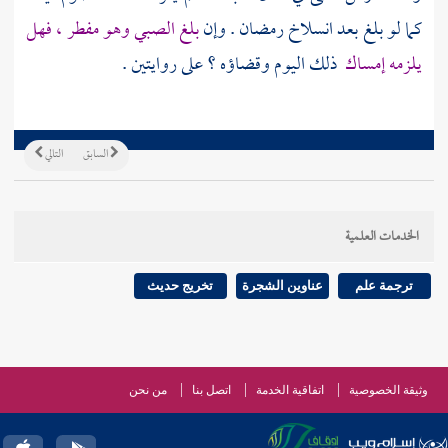
كما لو بلغ بعد انسلاخ رمضان . وإن
بلغ الصبي وهو مفطر ، فهل
يلزمه إمساك
ذلك اليوم وقضاؤه ؟ على روايتين .
السابق
التالي
الخدمات العلمية
ترجمة علم
عناوين الشجرة
تخريج حديث
وثيقة الخصوصية
اتفاقية الخدمة
اتصل بنا
من نحن