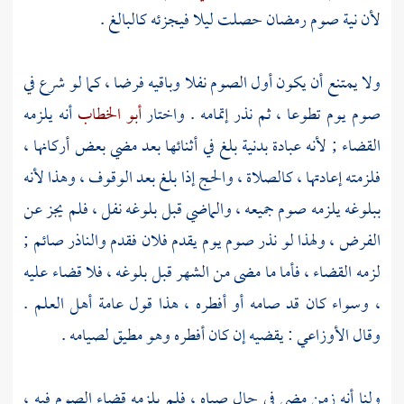
لأن نية صوم رمضان حصلت ليلا فيجزئه كالبالغ .
ولا يمتنع أن يكون أول الصوم نفلا وباقيه فرضا ، كما لو شرع في
صوم يوم تطوعا ، ثم نذر إتمامه . واختار
أبو الخطاب
أنه يلزمه
القضاء ; لأنه عبادة بدنية بلغ في أثنائها بعد مضي بعض أركانها ،
فلزمته إعادتها ، كالصلاة ، والحج إذا بلغ بعد الوقوف ، وهذا لأنه
ببلوغه يلزمه صوم جميعه ، والماضي قبل بلوغه نفل ، فلم يجز عن
الفرض ، ولهذا لو نذر صوم يوم يقدم فلان فقدم والناذر صائم ;
لزمه القضاء ، فأما ما مضى من الشهر قبل بلوغه ، فلا قضاء عليه
، وسواء كان قد صامه أو أفطره ، هذا قول عامة أهل العلم .
وقال
الأوزاعي
: يقضيه إن كان أفطره وهو مطيق لصيامه .
ولنا أنه زمن مضى في حال صباه ، فلم يلزمه قضاء الصوم فيه ،