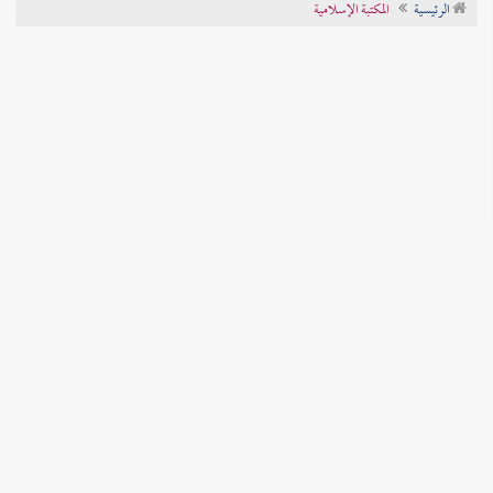
الرئيسية
المكتبة الإسلامية
تراجم الأعلام