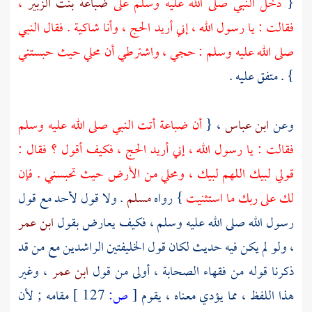
{
دخل النبي صلى الله عليه وسلم على
ضباعة بنت الزبير
،
فقالت : يا رسول الله ، إني أريد الحج ، وأنا شاكية . فقال النبي
صلى الله عليه وسلم : حجي ، واشترطي أن محلي حيث حبستني
} . متفق عليه .
وعن
ابن عباس
، {
أن
ضباعة
أتت النبي صلى الله عليه وسلم
فقالت : يا رسول الله ، إني أريد الحج ، فكيف أقول ؟ فقال :
قولي لبيك اللهم لبيك ، ومحلي من الأرض حيث تحبسني . فإن
لك على ربك ما استثنيت
} رواه
مسلم
. ولا قول لأحد مع قول
رسول الله صلى الله عليه وسلم ، فكيف يعارض بقول
ابن عمر
، ولو لم يكن فيه حديث لكان قول الخليفتين الراشدين مع من قد
ذكرنا قوله من فقهاء الصحابة ، أولى من قول
ابن عمر
، وغير
هذا اللفظ ، مما يؤدي معناه ، يقوم
[
ص:
127 ]
مقامه ; لأن