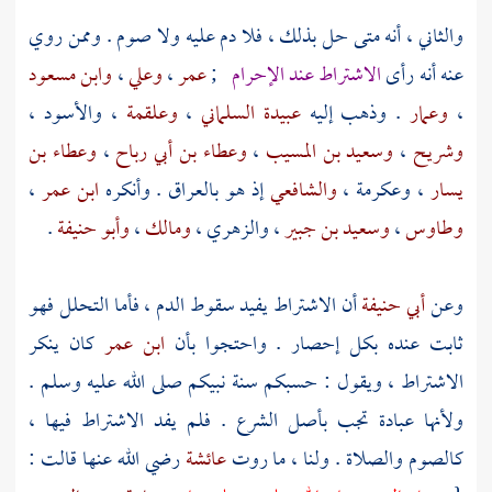
والثاني ، أنه متى حل بذلك ، فلا دم عليه ولا صوم . وممن روي
عنه أنه رأى
الاشتراط عند الإحرام
;
عمر
،
وعلي
،
وابن مسعود
،
وعمار
. وذهب إليه
عبيدة السلماني
،
وعلقمة
،
والأسود
،
وشريح
،
وسعيد بن المسيب
،
وعطاء بن أبي رباح
،
وعطاء بن
يسار
،
وعكرمة
،
والشافعي
إذ هو
بالعراق
. وأنكره
ابن عمر
،
وطاوس
،
وسعيد بن جبير
،
والزهري
،
ومالك
،
وأبو حنيفة
.
وعن
أبي حنيفة
أن الاشتراط يفيد سقوط الدم ، فأما التحلل فهو
ثابت عنده بكل إحصار . واحتجوا بأن
ابن عمر
كان ينكر
الاشتراط ، ويقول : حسبكم سنة نبيكم صلى الله عليه وسلم .
ولأنها عبادة تجب بأصل الشرع . فلم يفد الاشتراط فيها ،
كالصوم والصلاة . ولنا ، ما روت
عائشة
رضي الله عنها قالت :