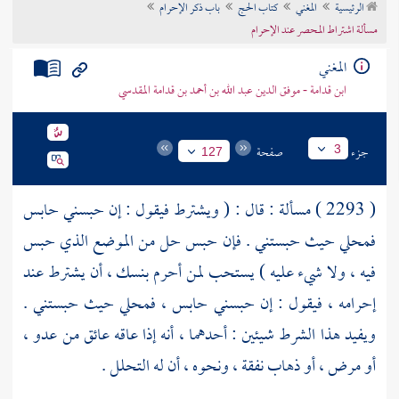
الرئيسية
المغني
كتاب الحج
باب ذكر الإحرام
تراجم الأعلام
مسألة اشتراط المحصر عند الإحرام
المغني
ابن قدامة - موفق الدين عبد الله بن أحمد بن قدامة المقدسي
جزء
صفحة
3
127
( 2293 ) مسألة : قال : ( ويشترط فيقول : إن حبسني حابس
فمحلي حيث حبستني . فإن حبس حل من الموضع الذي حبس
فيه ، ولا شيء عليه ) يستحب لمن أحرم بنسك ، أن يشترط عند
إحرامه ، فيقول : إن حبسني حابس ، فمحلي حيث حبستني .
ويفيد هذا الشرط شيئين : أحدهما ، أنه إذا عاقه عائق من عدو ،
أو مرض ، أو ذهاب نفقة ، ونحوه ، أن له التحلل .