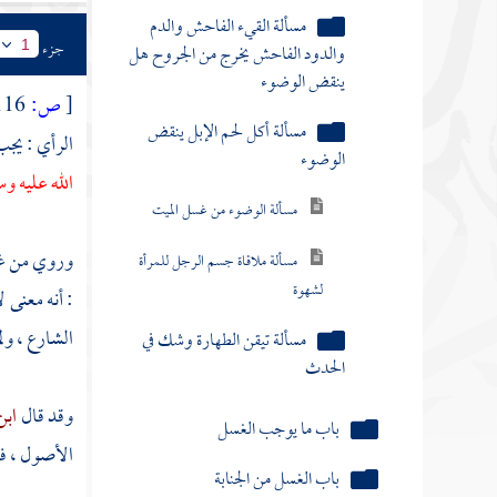
والدود الفاحش يخرج من الجروح هل
ينقض الوضوء
جزء
1
مسألة أكل لحم الإبل ينقض
[
ص:
116 ]
الوضوء
الرأي : يج
مسألة الوضوء من غسل الميت
الله عليه و
مسألة ملاقاة جسم الرجل للمرأة
لشهوة
وروي من غ
: أنه معنى 
مسألة تيقن الطهارة وشك في
الحدث
الشارع ، ول
باب ما يوجب الغسل
وقد قال
ابن
باب الغسل من الجنابة
الأصول ، فك
باب التيمم