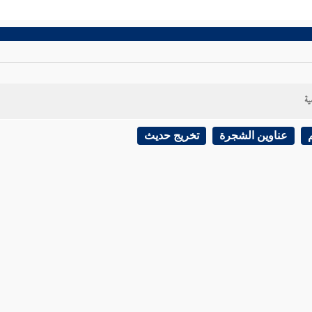
ية
عناوين الشجرة
تخريج حديث