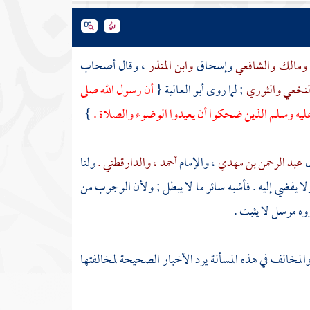
ومالك
والشافعي
وإسحاق
وابن المنذر
، وقال أصحاب
لنخعي
والثوري
; لما روى
أبو العالية
{
أن رسول الله صلى
عليه وسلم الذين ضحكوا أن يعيدوا الوضوء والصلاة .
}
ل
عبد الرحمن بن مهدي
، والإمام
أحمد
، والدارقطني .
ولنا
ا يفضي إليه . فأشبه سائر ما لا يبطل ; ولأن الوجوب من
وه مرسل لا يثبت .
 والمخالف في هذه المسألة يرد الأخبار الصحيحة لمخالفتها