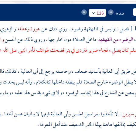
صفحة
116
فصل : وليس في القهقهة وضوء . روي ذلك عن
عروة
وعطاء
والزهري
ب
الوضوء من القهقهة
داخل الصلاة دون خارجها . وروي ذلك عن
الحسن
وا
سلم كان يصلي ، فجاء ضرير فتردى في بئر فضحك طوائف فأمر النبي صلى الله 
ير طريق
أبي العالية
بأسانيد ضعاف ، وحاصله يرجع إلى
أبي العالية
، كذلك قا
لا يبطل الوضوء خارج الصلاة فلم يبطله داخلها كالكلام ، وأنه ليس بحدث ول
م ينص عن الشارع في هذا إيجاب الوضوء ، ولا في شيء يقاس هذا عليه ، وما رو
 سيرين
: لا تأخذوا بمراسيل
الحسن
وأبي العالية
فإنهما لا يباليان عمن أخذا .
يف يخالفها هاهنا بهذا الخبر الضعيف عند أهل المعرفة .