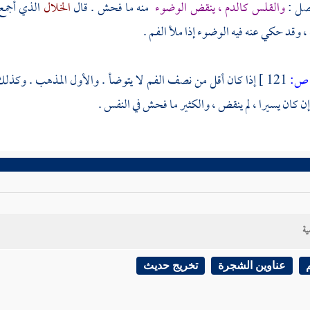
والقلس كالدم ، ينقض الوضوء
منه ما فحش . قال
الخلال
الذي أجم
، وقد حكي عنه فيه الوضوء إذا ملأ الفم .
ص:
121 ]
إذا كان أقل من نصف الفم لا يتوضأ . والأول المذهب . وكذلك 
ن كان يسيرا ، لم ينقض ، والكثير ما فحش في النفس .
ية
عناوين الشجرة
تخريج حديث