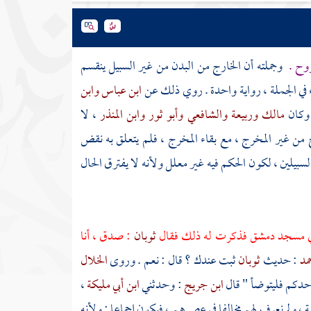
روح .
وجملته أن الخارج من البدن من غير السبيل ينقسم
في الجملة ، رواية واحدة . روي ذلك عن
ابن عباس
وابن
وكان
مالك
وربيعة
والشافعي
وأبو ثور
وابن المنذر
، لا
ج من غير المخرج ، مع بقاء المخرج ، فلم يتعلق به نقض
سبيلين ، لكون الحكم فيه غير معلل ولأنه لا يفترق الحال
ي
مسجد دمشق
فذكرت له ذلك فقال
ثوبان
: صدق ، أنا
مد
: حديث
ثوبان
ثبت عندك ؟ قال : نعم . وروى
الخلال
 أحدكم فليتوضأ " قال
ابن جريج
: وحدثني
ابن أبي مليكة
،
، ولم نعرف لهم مخالفا في عصرهم ، فيكون إجماعا ; ولأنه