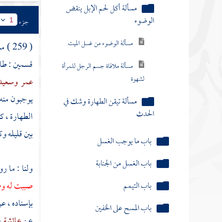
مسألة تيقن الطهارة وشك في
جزء
1
الحدث
( 259 ) مسألة : قال :
باب ما يوجب الغسل
قسمين : طا
باب الغسل من الجنابة
عمر
وسعيد
باب التيمم
يوجبون منه
الطهارة ، ك
باب المسح على الخفين
بين قليله وك
باب الحيض
ولنا : ما ر
كتاب الصلاة
صببت له و
كتاب الجنائز
بإسناده ، ع
كتاب الزكاة
عن
عائشة
،