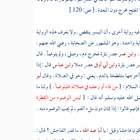
نفتح مخرج دون المعدة .
[
ص:
120 ]
 فيه رواية أخرى ، أن اليسير ينقض . ولا نعرف هذه الرواية
ية واحدة . وهو المشهور عن الصحابة ، رضي الله عنهم .
 .
وابن عمر
عصر بثرة فخرج دم ، وصلى ، ولم يتوضأ . قال
مر
عصر بثرة
وابن أبي أوفى
عصر دملا
وابن عباس
قال : إذا
أخرجها متلطخة بالدم . يعني : وهو في الصلاة . وقال
أبو
 السلام : {
من قاء أو رعف في صلاته فليتوضأ .
} ولنا ما
لى الله عليه وسلم أنه قال : {
ليس الوضوء من القطرة
هم قالوا : إذا كان دون ملء الفم ، لم يجب الوضوء منه .
كون فاحشا وقيل : يا
أبا عبد الله
، ما قدر الفاحش ؟ قال :