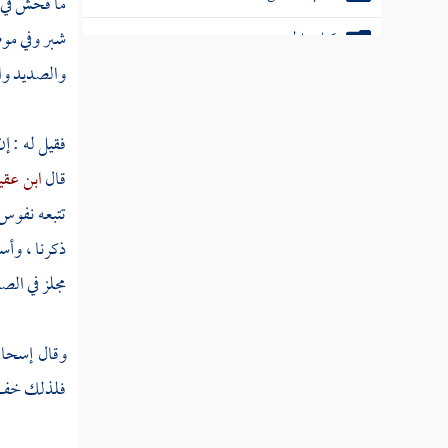
باب الضمان
ما فحش في 
شبر وفي مو
كتاب الشركة
والصديد وال
كتاب الوكالة
كتاب الإقرار بالحقوق
فقيل له : إ
قال
ابن عق
كتاب العارية
تتبعه نفوس
كتاب الغصب
ذكرنا ، وأ
كتاب الشفعة
مجلز
في الصد
كتاب المساقاة
وقال
إسحا
كتاب الإجارات
فلذلك خف ح
كتاب إحياء الموات