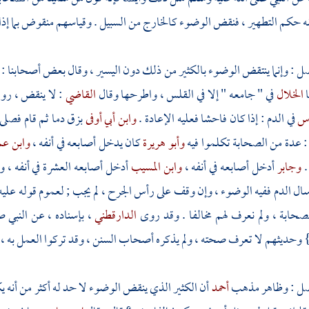
حكم التطهير ، فنقض الوضوء كالخارج من السبيل . وقياسهم منقوض بما إذا ا
 ) فصل : وإنما ينتقض الوضوء بالكثير من ذلك دون اليسير ، وقال بعض أصحابنا :
ا
الخلال
في " جامعه " إلا في القلس ، واطرحها وقال
القاضي
: لا ينقض ، روا
اس
في الدم : إذا كان فاحشا فعليه الإعادة .
وابن أبي أوفى
بزق دما ثم قام فصلى
: عدة من الصحابة تكلموا فيه
وأبو هريرة
كان يدخل أصابعه في أنفه ،
وابن ع
.
وجابر
أدخل أصابعه في أنفه ،
وابن المسيب
أدخل أصابعه العشرة في أنفه ، و
 سال الدم ففيه الوضوء ، وإن وقف على رأس الجرح ، لم يجب ; لعموم قوله عليه
صحابة ، ولم نعرف لهم مخالفا . وقد روى
الدارقطني
، بإسناده ، عن النبي ص
 وحديثهم لا تعرف صحته ، ولم يذكره أصحاب السنن ، وقد تركوا العمل به ، فإن
أحمد
أن الكثير الذي ينقض الوضوء لا حد له أكثر من أنه ي