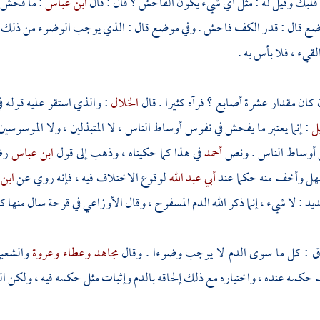
قلبك وقيل له : مثل أي شيء يكون الفاحش ؟ قال : قال
ابن عباس
: ما فحش ف
ضع قال : قدر الكف فاحش . وفي موضع قال : الذي يوجب الوضوء من ذلك إذا 
قيء ، فلا بأس به .
ن كان مقدار عشرة أصابع ؟ فرآه كثيرا . قال
الخلال
: والذي استقر عليه قوله ف
يل
: إنما يعتبر ما يفحش في نفوس أوساط الناس ، لا المتبذلين ، ولا الموسوسين 
 أوساط الناس . ونص
أحمد
في هذا كما حكيناه ، وذهب إلى قول
ابن عباس
رضي 
سهل وأخف منه حكما عند
أبي عبد الله
لوقوع الاختلاف فيه ، فإنه روي عن
ابن
يد : لا شيء ، إنما ذكر الله الدم المسفوح ، وقال
الأوزاعي
في قرحة سال منها كغ
ق
: كل ما سوى الدم لا يوجب وضوءا . وقال
مجاهد
وعطاء
وعروة
والشعب
كمه عنده ، واختياره مع ذلك إلحاقه بالدم وإثبات مثل حكمه فيه ، ولكن ا