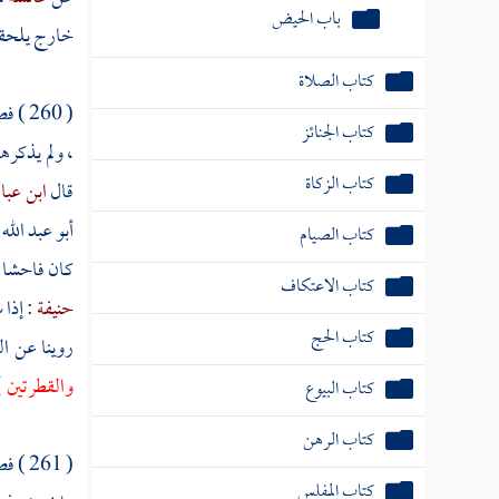
خارج يلحقه 
كتاب الصيام
كتاب الاعتكاف
( 260
كتاب الحج
، ولم يذكره
قال
ابن عب
كتاب البيوع
أبو عبد الله
كتاب الرهن
كان فاحشا 
كتاب المفلس
حنيفة
: إذا
كتاب الحجر
روينا عن ال
والقطرتين
}
كتاب الصلح
كتاب الحوالة
( 261 ) فصل : وظاهر مذهب