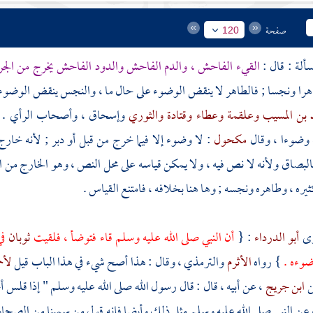
صفحة
120
القيء الفاحش ، والدم الفاحش والدود الفاحش يخرج من الج
هرا ونجسا ; فالطاهر لا ينقض الوضوء على حال ما ، والنجس ينقض الوضوء 
 بن المسيب
وعلقمة
وعطاء
وقتادة
والثوري
وإسحاق
، وأصحاب الرأي . 
 وضوءا ، وقال
مكحول
: لا وضوء إلا فيما خرج من قبل أو دبر ; لأنه خار
البصاق ولأنه لا نص فيه ، ولا يمكن قياسه على محل النص ، وهو الخارج من ال
ثيره ، وطاهره ونجسه ; وها هنا بخلافه ، فامتنع القياس .
وى
أبو الدرداء
: {
أن النبي صلى الله عليه وسلم قاء فتوضأ ، فلقيت
ثوبان
ف
ضوءه .
} رواه
الأثرم
والترمذي
، وقال : هذا أصح شيء في هذا الباب قيل
لأح
ن
ابن جريج
، عن أبيه ، قال : قال رسول الله صلى الله عليه وسلم " إذا قلس
 عن النبي صلى الله عليه وسلم مثل ذلك وأيضا فإنه قول من سمينا من الصحابة 