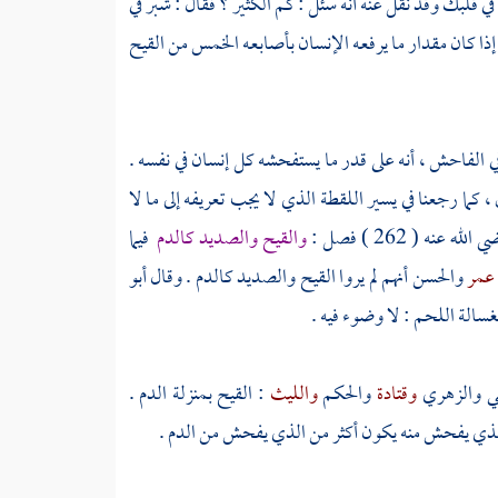
ي قلبك وقد نقل عنه أنه سئل : كم الكثير ؟ فقال : شبر في
كان مقدار ما يرفعه الإنسان بأصابعه الخمس من القيح
ي الفاحش ، أنه على قدر ما يستفحشه كل إنسان في نفسه .
، كما رجعنا في يسير اللقطة الذي لا يجب تعريفه إلى ما لا
الله عنه ( 262 ) فصل :
والقيح والصديد كالدم
فيما
 عمر
والحسن
أنهم لم يروا القيح والصديد كالدم . وقال
أبو
سالة اللحم : لا وضوء فيه .
ي
والزهري
وقتادة
والحكم
والليث
: القيح بمنزلة الدم .
لذي يفحش منه يكون أكثر من الذي يفحش من الدم .