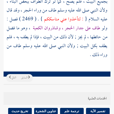
بجميع البيت ، فلم يصح ، كما لو ترك الطواف ببعض البناء ،
ولأن النبي صلى الله عليه وسلم طاف من وراء الحجر ، وقد قال
عليه السلام {
: لتأخذوا عني مناسككم
} . ( 2469 ) فصل :
ولو
طاف على جدار الحجر ، وشاذروان
الكعبة
، وهو ما فضل
من حائطها ، لم يجز ; لأن ذلك من البيت ، فإذا لم يطف به ، فلم
يطف بكل البيت ; ولأن النبي صلى الله عليه وسلم طاف من
وراء ذلك .
السابق
التالي
الخدمات العلمية
تفسير الآية
ترجمة علم
عناوين الشجرة
تخريج حديث