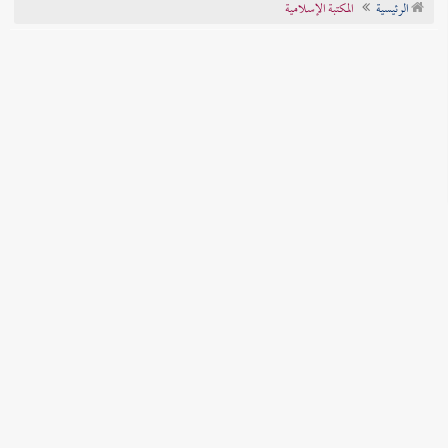
الرئيسية
المكتبة الإسلامية
تراجم الأعلام