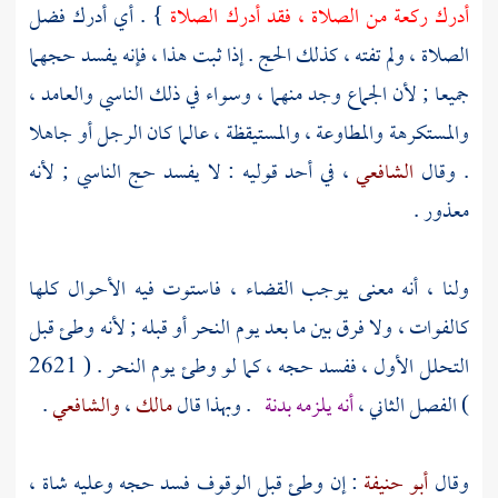
أدرك ركعة من الصلاة ، فقد أدرك الصلاة
} . أي أدرك فضل
الصلاة ، ولم تفته ، كذلك الحج . إذا ثبت هذا ، فإنه يفسد حجهما
جميعا ; لأن الجماع وجد منهما ، وسواء في ذلك الناسي والعامد ،
والمستكرهة والمطاوعة ، والمستيقظة ، عالما كان الرجل أو جاهلا
. وقال
الشافعي
، في أحد قوليه : لا يفسد حج الناسي ; لأنه
معذور .
ولنا ، أنه معنى يوجب القضاء ، فاستوت فيه الأحوال كلها
كالفوات ، ولا فرق بين ما بعد يوم النحر أو قبله ; لأنه وطئ قبل
التحلل الأول ، ففسد حجه ، كما لو وطئ يوم النحر . ( 2621
) الفصل الثاني ،
أنه يلزمه بدنة
. وبهذا قال
مالك
،
والشافعي
.
وقال
أبو حنيفة
: إن وطئ قبل الوقوف فسد حجه وعليه شاة ،