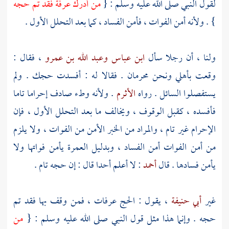
لقول النبي صلى الله عليه وسلم : {
من أدرك
عرفة
فقد تم حجه
} . ولأنه أمن الفوات ، فأمن الفساد ، كما بعد التحلل الأول .
ولنا ، أن رجلا سأل
ابن عباس
وعبد الله بن عمرو
، فقال :
وقعت بأهلي ونحن محرمان . فقالا له : أفسدت حجك . ولم
يستفصلوا السائل . رواه
الأثرم
. ولأنه وطء صادف إحراما تاما
فأفسده ، كقبل الوقوف ، ويخالف ما بعد التحلل الأول ، فإن
الإحرام غير تام ، والمراد من الخبر الأمن من الفوات ، ولا يلزم
من أمن الفوات أمن الفساد ، وبدليل العمرة يأمن فواتها ولا
يأمن فسادها . قال
أحمد
: لا أعلم أحدا قال : إن حجه تام .
غير
أبي حنيفة
، يقول : الحج
عرفات
، فمن وقف بها فقد تم
حجه . وإنما هذا مثل قول النبي صلى الله عليه وسلم : {
من