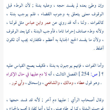
وإن وطئ بعده لم يفسد حجه ، وعليه بدنة ; لأن الوطء قبل
الوقوف معنى يتعلق به وجوب القضاء ، فلم يوجب بدنة ،
كالفوات . ولنا ، أنه قد روي عن
عمر
وابن عباس
مثل قولنا ،
ولأنه وطء صادف إحراما تاما ، فأوجب البدنة ، كما بعد الوقوف
، ولأن ما يفسد الحج الجناية به أعظم ، فكفارته يجب أن تكون
أغلظ .
وأما الفوات ، فإنهم يوجبون به بدنة ، فكيف يصح القياس عليه
؟
[
ص:
254 ]
الفصل الثالث ، أنه
لا دم عليها في حال الإكراه
. وهو قول
عطاء
،
ومالك
،
والشافعي
،
وإسحاق
،
وأبي ثور
.
وقال أصحاب الرأي : عليها دم آخر ; لأنه قد فسد حجها ،
فوجبت البدنة ، كما لو طاوعت . ولنا ، أنها كفارة تجب بالجماع ،