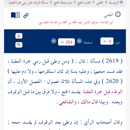
الرئيسية
المغني
كتاب الحج
باب صفة الحج
مسألة الوطء قبل رمي جمرة العقبة
تراجم الأعلام
المغني
ابن قدامة - موفق الدين عبد الله بن أحمد بن قدامة المقدسي
جزء
صفحة
3
254
( 2619 ) مسألة : قال : ( ومن وطئ قبل رمي
جمرة العقبة
،
فقد فسد حجهما ، وعليه بدنة إن كان استكرهها ، ولا دم عليها )
( 2620 ) وفي هذه المسألة ثلاثة فصول : الفصل الأول ، أن
الوطء قبل جمرة العقبة
يفسد الحج ، ولا فرق بين ما قبل الوقوف
وبعده . وبهذا قال
مالك
،
والشافعي
.
وقال أصحاب الرأي : إن وطئ بعد الوقوف لم يفسد حجه ;