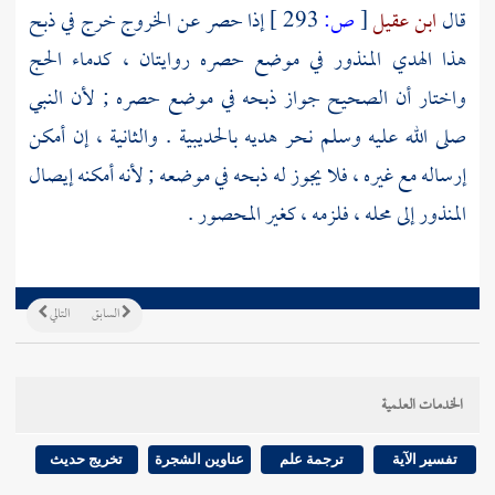
قال
ابن عقيل
[
ص:
293 ]
إذا حصر عن الخروج خرج في ذبح
هذا الهدي المنذور في موضع حصره روايتان ، كدماء الحج
واختار أن الصحيح جواز ذبحه في موضع حصره ; لأن النبي
صلى الله عليه وسلم نحر هديه
بالحديبية
. والثانية ، إن أمكن
إرساله مع غيره ، فلا يجوز له ذبحه في موضعه ; لأنه أمكنه إيصال
المنذور إلى محله ، فلزمه ، كغير المحصور .
السابق
التالي
الخدمات العلمية
تفسير الآية
ترجمة علم
عناوين الشجرة
تخريج حديث