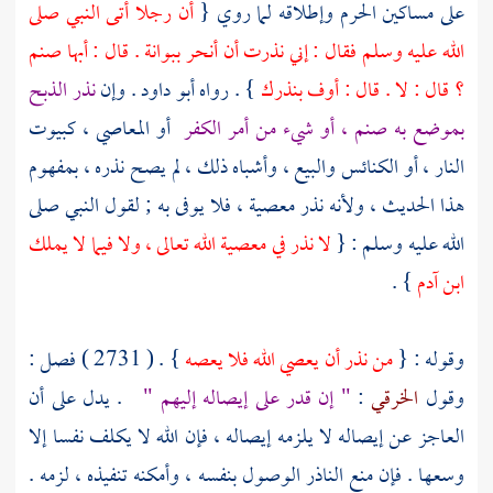
على مساكين الحرم وإطلاقه لما روي {
أن رجلا أتى النبي صلى
الله عليه وسلم فقال : إني نذرت أن أنحر
ببوانة
. قال : أبها صنم
؟ قال : لا . قال : أوف بنذرك
} . رواه
أبو داود
. وإن
نذر الذبح
بموضع به صنم ، أو شيء من أمر الكفر
أو المعاصي ، كبيوت
النار ، أو الكنائس والبيع ، وأشباه ذلك ، لم يصح نذره ، بمفهوم
هذا الحديث ، ولأنه نذر معصية ، فلا يوفى به ; لقول النبي صلى
الله عليه وسلم : {
لا نذر في معصية الله تعالى ، ولا فيما لا يملك
ابن آدم
} .
وقوله : {
من نذر أن يعصي الله فلا يعصه
} . ( 2731 ) فصل :
وقول
الخرقي
:
" إن قدر على إيصاله إليهم "
. يدل على أن
العاجز عن إيصاله لا يلزمه إيصاله ، فإن الله لا يكلف نفسا إلا
وسعها . فإن منع الناذر الوصول بنفسه ، وأمكنه تنفيذه ، لزمه .