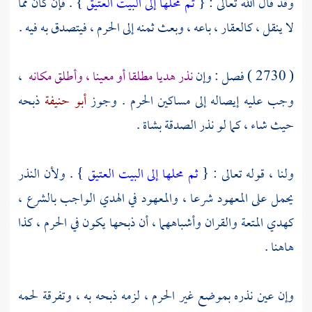
وقد قال الله تعالى : {
ثم محلها إلى البيت العتيق
} . فإن كان مما
لا ينقل ، كالعقار ، باعه ، وبعث ثمنه إلى الحرم ، فيتصدق به فيه .
( 2730 ) فصل : وإن
نذر هديا مطلقا أو معينا ، وأطلق مكانه
،
وجب عليه إيصاله إلى مساكين الحرم . وجوز
أبو حنيفة
ذبحه
حيث شاء ، كما لو نذر الصدقة بشاة .
ولنا ، قوله تعالى : {
ثم محلها إلى البيت العتيق
} . ولأن النذر
يحمل على المعهود شرعا ، والمعهود في الهدي الواجب بالشرع ،
كهدي المتعة والقران وأشباههما ، أن ذبحها يكون في الحرم ، كذا
هاهنا .
وإن عين نذره بموضع غير الحرم ، لزمه ذبحه به ، وتفرقة لحمه