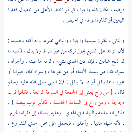
فرضه ، فكان كله واجبا ، كما لو اختار الأعلى من خصال كفارة
اليمين أو كفارة الوطء في الحيض .
والثاني ، يكون سبعها واجبا ، والباقي تطوعا ، له أكله وهديته ;
لأن الزائد على السبع يجوز تركه من غير شرط ولا بدل ، فأشبه ما
لو ذبح شاتين . فإن عين الهدي بشيء ، لزمه ما عينه ، وأجزأه ،
سواء كان من بهيمة الأنعام أو من غيرها ، وسواء كان حيوانا أو
غيره ، مما ينقل أو مما لا ينقل ; فإن النبي صلى الله عليه وسلم
قال : {
من راح يعني إلى الجمعة في الساعة الرابعة ، فكأنما قرب
دجاجة ، ومن راح في الساعة الخامسة ، فكأنما قرب بيضة
} .
فذكر الدجاجة والبيضة في الهدي .
وعليه إيصاله إلى فقراء الحرم
; لأنه سماه هديا ، وأطلق ، فيحمل على محل الهدي المشروع ،