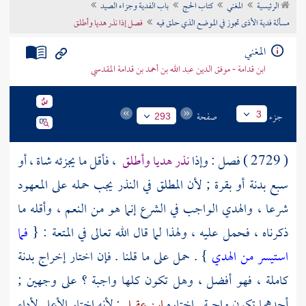
الرئيسية
المغني
كتاب الحج
باب الفدية وجزاء الصيد
تراجم الأعلام
مسألة فدية الأذى تجوز في الموضع الذي حلق فيه
فصل إذا نذر هديا وأطلق
المغني
ابن قدامة - موفق الدين عبد الله بن أحمد بن قدامة المقدسي
جزء
صفحة
3
293
( 2729 ) فصل : وإذا
نذر هديا وأطلق
، فأقل ما يجزئه شاة ، أو
سبع بدنة أو بقرة ; لأن المطلق في النذر يجب حمله على المعهود
شرعا ، والهدي الواجب في الشرع إنما هو من النعم ، وأقله ما
ذكرناه ، فحمل عليه ، ولهذا لما قال الله تعالى في المتعة : {
فما
استيسر من الهدي
} . حمل على ما قلنا . فإن اختار إخراج بدنة
كاملة ، فهو أفضل ، وهل تكون كلها واجبة ؟ على وجهين ;
أحدهما تكون واجبة . اختاره
ابن عقيل
; لأنه اختار الأعلى لأداء