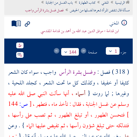
الرئيسية
المغني
كتاب الطهارة
باب الغسل من الجنابة
تراجم الأعلام
مسألة قال تنقض المرأة شعرها لغسلها من الحيض
فصل غسل بشرة الرأس واجب
المغني
ابن قدامة - موفق الدين عبد الله بن أحمد بن قدامة المقدسي
جزء
صفحة
1
144
( 318 ) فصل :
وغسل بشرة الرأس
واجب ، سواء كان الشعر
كثيفا أو خفيفا ، وكذلك كل ما تحت الشعر ، كجلد اللحية ،
وغيرها ; لما روت {
أسماء
، أنها سألت النبي صلى الله عليه
وسلم عن غسل الجنابة ، فقال : تأخذ ماء ، فتطهر ،
[
ص:
144
]
فتحسن الطهور ، أو تبلغ الطهور ، ثم تصب على رأسها ،
فتدلكه حتى تبلغ شؤون رأسها ، ثم تفيض عليها الماء
} . وعن
علي
رضي الله عنه عن النبي صلى الله عليه وسلم أنه قال {
: من