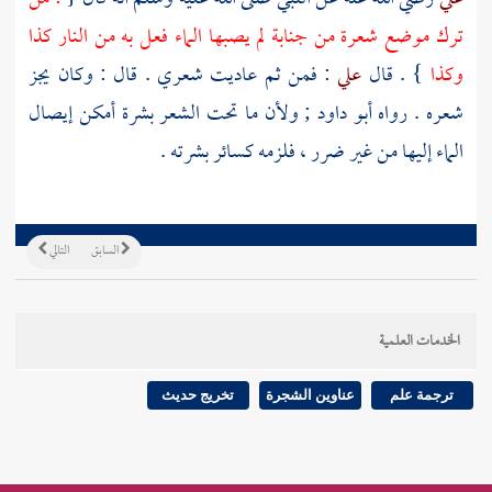
ترك موضع شعرة من جنابة لم يصبها الماء فعل به من النار كذا
وكذا
} . قال
علي
: فمن ثم عاديت شعري . قال : وكان يجز
شعره . رواه
أبو داود
; ولأن ما تحت الشعر بشرة أمكن إيصال
الماء إليها من غير ضرر ، فلزمه كسائر بشرته .
السابق
التالي
الخدمات العلمية
ترجمة علم
عناوين الشجرة
تخريج حديث