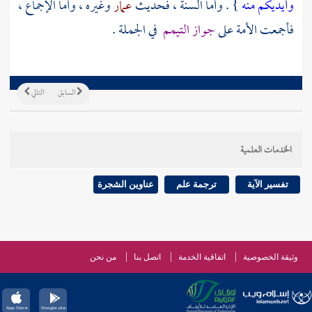
وأيديكم منه
} . وأما السنة ، فحديث
عمار
وغيره ، وأما الإجماع ،
فأجمعت الأمة على
جواز التيمم
في الجملة .
السابق
التالي
الخدمات العلمية
تفسير الآية
ترجمة علم
عناوين الشجرة
وثيقة الخصوصية
اتفاقية الخدمة
اتصل بنا
من نحن