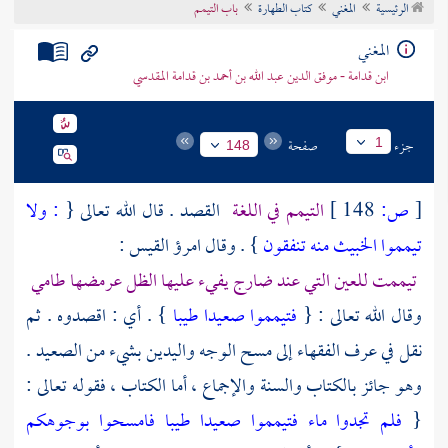
الرئيسية
المغني
كتاب الطهارة
باب التيمم
تراجم الأعلام
المغني
ابن قدامة - موفق الدين عبد الله بن أحمد بن قدامة المقدسي
جزء
صفحة
1
148
[
ص:
148 ]
التيمم في اللغة
القصد . قال الله تعالى {
: ولا
تيمموا الخبيث منه تنفقون
} . وقال
امرؤ القيس
:
تيممت للعين التي عند ضارج يفيء عليها الظل عرمضها طامي
وقال الله تعالى : {
فتيمموا صعيدا طيبا
} . أي : اقصدوه . ثم
نقل في عرف الفقهاء إلى مسح الوجه واليدين بشيء من الصعيد .
وهو جائز بالكتاب والسنة والإجماع ، أما الكتاب ، فقوله تعالى :
{
فلم تجدوا ماء فتيمموا صعيدا طيبا فامسحوا بوجوهكم