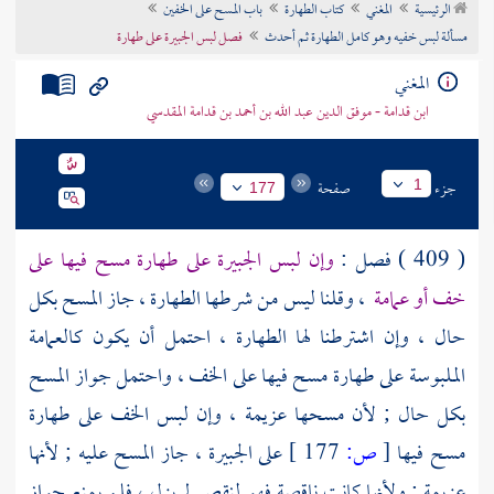
الرئيسية
المغني
كتاب الطهارة
باب المسح على الخفين
تراجم الأعلام
مسألة لبس خفيه وهو كامل الطهارة ثم أحدث
فصل لبس الجبيرة على طهارة
المغني
ابن قدامة - موفق الدين عبد الله بن أحمد بن قدامة المقدسي
جزء
صفحة
1
177
( 409 ) فصل :
وإن لبس الجبيرة على طهارة مسح فيها على
خف أو عمامة
، وقلنا ليس من شرطها الطهارة ، جاز المسح بكل
حال ، وإن اشترطنا لها الطهارة ، احتمل أن يكون كالعمامة
الملبوسة على طهارة مسح فيها على الخف ، واحتمل جواز المسح
بكل حال ; لأن مسحها عزيمة ، وإن لبس الخف على طهارة
مسح فيها
[
ص:
177 ]
على الجبيرة ، جاز المسح عليه ; لأنها
عزيمة ; ولأنها كانت ناقصة فهو لنقص لم يزل ، فلم يمنع جواز