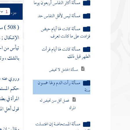
مسألة كانت لها أيام حيض
فزادت على ما كانت تعرف
جزء
1
مسألة كانت لها أيام فرأت
( 508 ) مسألة : قال :
الطهر قبل ذلك
الإشكال ; 
مسألة الحامل لا تحيض
تيأس من الح
مسألة رأت الدم ولها خمسون
بالشك ، وتق
سنة
فصل أقل سن تحيض له
وروي عنه م
المرأة
حكم المستح
مسألة المستحاضة إن اغتسلت
المرأة في ب
لكل صلاة
قول أهل
الم
كتاب الصلاة
وقال : إن
هن