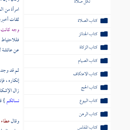
كتاب الجنائز
امرأة من
ال
ثقات أخبرن 
كتاب الزكاة
وجه كانت 
كتاب الصيام
فللاحتياط ،
كتاب الاعتكاف
عن
عائشة
ل
كتاب الحج
ثم قد وجد ب
كتاب البيوع
إنكاره ، فإ
كتاب الرهن
زال الإشكال
نسائكم
} ق
كتاب المفلس
كتاب الحجر
وقال
عطاء
كتاب الصلح