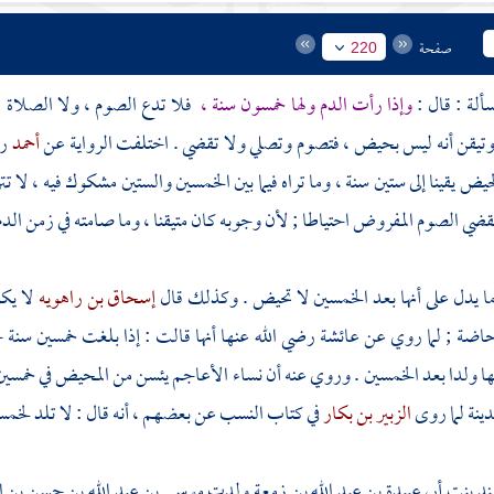
صفحة
220
وإذا رأت الدم ولها خمسون سنة ،
فلا تدع الصوم ، ولا الصلاة ،
وتيقن أنه ليس بحيض ، فتصوم وتصلي ولا تقضي . اختلفت الرواية عن
أحمد
رح
يض يقينا إلى ستين سنة ، وما تراه فيما بين الخمسين والستين مشكوك فيه ، لا ت
ضي الصوم المفروض احتياطا ; لأن وجوبه كان متيقنا ، وما صامته في زمن الد
ا يدل على أنها بعد الخمسين لا تحيض . وكذلك قال
إسحاق بن راهويه
لا يك
اضة ; لما روي عن
عائشة
رضي الله عنها أنها قالت : إذا بلغت خمسين سن
طنها ولدا بعد الخمسين . وروي عنه أن نساء الأعاجم يئسن من المحيض في خمسين
دينة
لما روى
الزبير بن بكار
في كتاب النسب عن بعضهم ، أنه قال : لا تلد لخمسين 
د بنت أبي عبيدة بن عبد الله بن زمعة
ولدت
موسى بن عبد الله بن حسن بن ا