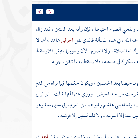
 وتقضي الصوم احتياطا ، فإن رأته بعد الستين ، فقد زال
مه الله ، في هذه المسألة فالذي نقل
الخرقي
هاهنا ، أنها لا
ترك له الصلاة ، ولا الصوم ; لأن وجوبهما متيقن فلا يسقط
م مشكوك في صحته ، فلا يسقط به ما تيقن وجوبه .
ون حيضا بعد الخمسين ، ويكون حكمها فيما تراه من الدم
ة خرجت من حد الحيض . وروي عنها أنها قالت : لن ترى
 ، ونساء
بني هاشم
وغيرهم من
العرب
إلى ستين سنة وهو
سنة إلا العربية ، ولا تلد لستين إلا قرشية .
لحسين بن علي بن أبي طالب
ولها ستون سنة . وقال
أحمد
في