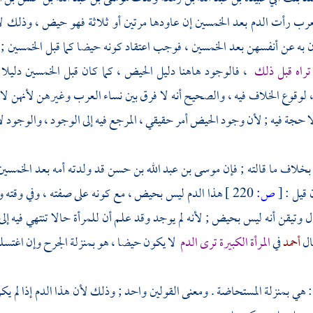
عرب
رأت الدم بعد الخمسين إن عاودها مرتين أو ثلاثة فهو حيض ، وذلك ل
به عن أنفسهن بعد الخمسين ، فوجب اعتقاد كونه حيضا كما قبل الخمسين ; ول
تراه قبل ذلك
، فالوجود هاهنا دليل الحيض ، كما كان قبل الخمسين دليل
 لوقوع الخلاف فيه ، والصحيح أنه لا فرق بين نساء
العرب
وغيرهن لأنهن لا 
ا حجة فيه ; لأن وجود الحيض أمر حقيقي ، المرجع فيه إلى الوجود ، والوجود لا 
خلاف ما قالته ; فإن
موسى بن عبد الله بن حسن
قد ولدته أمه بعد الخمسي
ن قيل :
[
ص:
220 ]
هذا الدم ليس بحيض ، مع كونه على صفته ، وفي وقته وع
 وتيقن أنه ليس بحيض ; لأنه لم يوجد وقد علم أن للمرأة حالا تنتهي فيه إلى
ال
أحمد
في
المرأة الكبيرة ترى الدم
لا يكون حيضا ، هو بمنزلة الجرح وإن اغتس
: هي بمنزلة المستحاضة . ومعنى القولين واحد ; وذلك لأن هذا الدم إذا لم