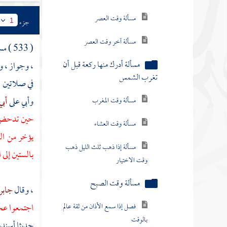
مسألة وقت العصر
جزء
1
مسألة آخر وقت العصر
( 533 ) مسألة : قال : (
مسألة أدرك منها ركعة قبل أن
، وجواز ، و
تغرب الشمس
في صلاتين : 
مسألة وقت المغرب
وأبي على
أبي
حين تدحض ا
مسألة وقت العشاء
يؤخر من الع
مسألة إذا ذهب ثلث الليل ذهب
بالستين إلى ا
وقت الاختيار
مسألة وقت الصبح
، وقال
جابر
فصل إذا سمع الأذان من ثقة عالم
اجتمعوا عجل
بالوقت
حديثا أسنده