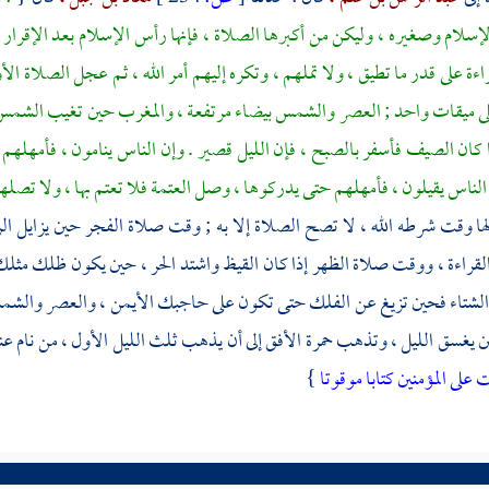
لإسلام وصغيره ، وليكن من أكبرها الصلاة ، فإنها رأس الإسلام بعد الإقرار 
اءة على قدر ما تطيق ، ولا تملهم ، وتكره إليهم أمر الله ، ثم عجل الصلاة ا
 ميقات واحد ; العصر والشمس بيضاء مرتفعة ، والمغرب حين تغيب الشمس ، 
 كان الصيف فأسفر بالصبح ، فإن الليل قصير . وإن الناس ينامون ، فأمهل
 الناس يقيلون ، فأمهلهم حتى يدركوها ، وصل العتمة فلا تعتم بها ، ولا تصل
ها وقت شرطه الله ، لا تصح الصلاة إلا به ; وقت صلاة الفجر حين يزايل ا
لقراءة ، ووقت صلاة الظهر إذا كان القيظ واشتد الحر ، حين يكون ظلك مثل
 الشتاء فحين تزيغ عن الفلك حتى تكون على حاجبك الأيمن ، والعصر والشمس
 يغسق الليل ، وتذهب حمرة الأفق إلى أن يذهب ثلث الليل الأول ، من نام عنه
 على المؤمنين كتابا موقوتا
}