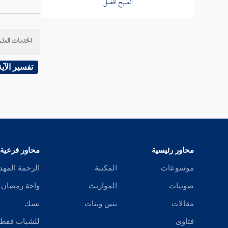
فصل تعجيل الصلاة التي
يستحب تأخيرها
الخدمات العلم
فصل صلى قبل الوقت
تفسير الآية
مسألة حكم الصلاة إذا طهرت
الحائض وأسلم الكافر قبل أن تغيب
الشمس
مسألة المغمى عليه حكمه حكم
النائم
محاور رئيسية
محاور فرعية
موسوعات
المكتبة
الرحمة المهد
باب الأذان
صوتيات
المواريث
واحة رمضان
باب استقبال القبلة
مقالات
بنين وبنات
نسك
باب صفة الصلاة
فتاوى
للشباب فقط