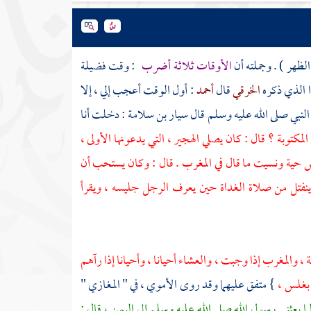
لظهر ) . وجملته أن
الأوقات ثلاثة أضرب
: وقت فضيلة
ا الذي ذكره
الخرقي
قال
أحمد
: أول الوقت أعجب إلي ، إلا
لنبي صلى الله عليه وسلم قال
سيار بن سلامة
: دخلت أنا
كتوبة ؟ قال : كان يصلي الهجير ، التي يدعونها الأولى ،
حية ونسيت ما قال في المغرب . قال : وكان يستحب أن
 ينفتل من صلاة الغداة حين يعرف الرجل جليسه ، ويقرأ
، والمغرب إذا وجبت ، والعشاء أحيانا ، وأحيانا إذا رآهم
 بغلس ،
} متفق عليهما وقد روى
الأموي
، في " المغازي "
لما بعثني رسول الله صلى الله عليه وسلم إلى
اليمن ،
قال :