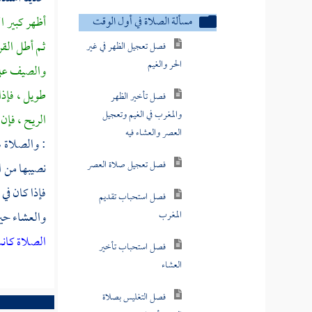
مسألة الصلاة في أول الوقت
أظهر كبير ا
فصل تعجيل الظهر في غير
ثم أطل القر
الحر والغيم
والصيف على
فصل تأخير الظهر
طويل ، فإذا
والمغرب في الغيم وتعجيل
الريح ، فإن
العصر والعشاء فيه
: والصلاة ل
فصل تعجيل صلاة العصر
نصيبها من ا
فإذا كان في
فصل استحباب تقديم
المغرب
والعشاء حين
الصلاة كانت
فصل استحباب تأخير
العشاء
فصل التغليس بصلاة
الصبح أفضل