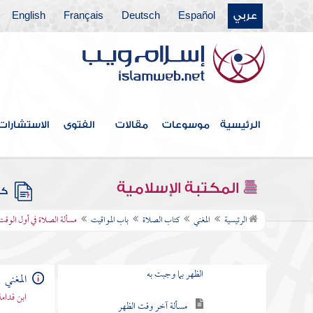
فهرس الكتاب
عربي
Español
Deutsch
Français
English
مقدمة الكتاب
كتاب الطهارة
كتاب الصلاة
الرئيسية
موسوعات
مقالات
الفتوى
الاستشارات
فصل في الصلوات المكتوبات
باب المواقيت
المكتبة الإسلامية
كتب
فصل تجب صلاة الظهر بزوال
الشمس
الرئيسية
المغني
كتاب الصلاة
باب المواقيت
مسألة الصلاة في أول الوقت
فصل يستقر وجوب وقت صلاة
الظهر بما وجبت به
المغني
ابن قدامة
مسألة آخر وقت الظهر