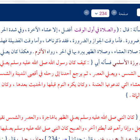
صفحة
234
والصلاة في أول الوقت
أفضل ، إلا عشاء الآخرة ، وفي شدة الحر ا
ضرورة . فأما وقت الجواز والضرورة ، فقد ذكرناهما ، وأما وقت الفضيلة فهذ
صلاة العشاء ، وصلاة الظهر يبرد بها في الحر ، رواه
الأثرم
. وهكذا كان يصلي ا
 برزة الأسلمي
فسأله أبي {
: كيف كان رسول الله صلى الله عليه وسلم يصلي الم
لشمس ، ويصلي العصر ، ثم يرجع أحدنا إلى رحله في أقصى
المدينة
والشمس 
شاء التي تدعونها العتمة ، وكان يكره النوم قبلها والحديث بعدها ، وكان
لمائة .
}
{
كان النبي صلى الله عليه وسلم يصلي الظهر بالهاجرة ، والعصر والشمس نقية 
 ، وإذا رآهم قد أبطئوا أخر ، والصبح كان النبي صلى الله عليه وسلم يصليها
 إلى
عبد الرحمن بن غنم ،
قال : حدثنا
[
ص:
234 ]
معاذ بن جبل ،
قال {
: 