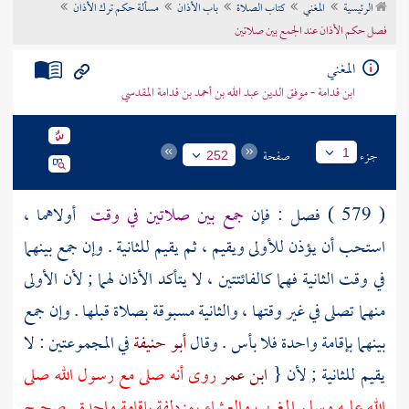
الرئيسية
المغني
كتاب الصلاة
باب الأذان
مسألة حكم ترك الأذان
تراجم الأعلام
فصل حكم الأذان عند الجمع بين صلاتين
المغني
ابن قدامة - موفق الدين عبد الله بن أحمد بن قدامة المقدسي
جزء
صفحة
1
252
( 579 ) فصل : فإن
جمع بين صلاتين في وقت
أولاهما ،
استحب أن يؤذن للأولى ويقيم ، ثم يقيم للثانية . وإن جمع بينهما
في وقت الثانية فهما كالفائتتين ، لا يتأكد الأذان لهما ; لأن الأولى
منهما تصلى في غير وقتها ، والثانية مسبوقة بصلاة قبلها . وإن جمع
بينهما بإقامة واحدة فلا بأس . وقال
أبو حنيفة
في المجموعتين : لا
يقيم للثانية ; لأن {
ابن عمر
روى أنه صلى مع رسول الله صلى
الله عليه وسلم المغرب والعشاء
بمزدلفة
بإقامة واحدة . صحيح