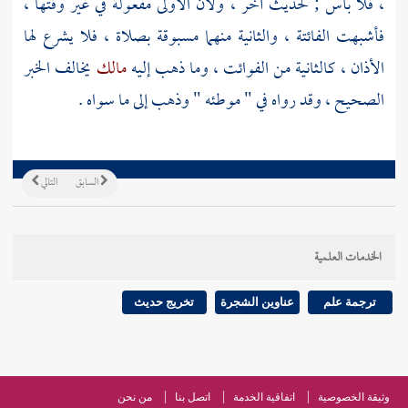
، فلا بأس ; لحديث آخر ، ولأن الأولى مفعولة في غير وقتها ،
فأشبهت الفائتة ، والثانية منهما مسبوقة بصلاة ، فلا يشرع لها
الأذان ، كالثانية من الفوائت ، وما ذهب إليه
مالك
يخالف الخبر
الصحيح ، وقد رواه في " موطئه " وذهب إلى ما سواه .
السابق
التالي
الخدمات العلمية
ترجمة علم
عناوين الشجرة
تخريج حديث
وثيقة الخصوصية
اتفاقية الخدمة
اتصل بنا
من نحن