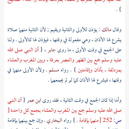
} .
وقال
مالك
: يؤذن للأولى والثانية ويقيم ; لأن الثانية منهما صلاة
يشرع لها الأذان ، وهي مفعولة في وقتها ، فيؤذن لها كالأولى . ولنا
على الجمع في وقت الأولى ، ما روى
جابر
، {
أن النبي صلى الله
عليه وسلم جمع بين الظهر والعصر
بعرفة
، وبين المغرب والعشاء
بمزدلفة
، بأذان وإقامتين
} . رواه
مسلم
. ولأن الأولى منهما في
وقتها ، فيشرع لها الأذان كما لو لم يجمعهما .
وأما إذا كان الجمع في وقت الثانية ، فقد روى
ابن عمر
{
أن النبي
صلى الله عليه وسلم جمع بين المغرب والعشاء بجمع كل واحدة
[
ص:
252 ]
منهما بإقامة .
} رواه
البخاري
. وإن جمع بينهما بإقامة