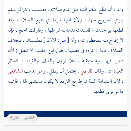
ولنا ، أنه قطع حكم النية قبل إتمام صلاته ، ففسدت ، كما لو سلم
ينوي الخروج منها ، ولأن النية شرط في جميع الصلاة ، وقد
قطعها بما حدث ، ففسدت لذهاب شرطها ، وفارقت الحج ; فإنه
لا يخرج منه بمحظوراته ، ولا
[
ص:
279 ]
بمفسداته ، بخلاف
الصلاة . فأما إن تردد في قطعها ، فقال
ابن حامد
: لا تبطل ; لأنه
دخل فيها بنية متيقنة ، فلا تزول بالشك والتردد ، كسائر
العبادات . وقال
القاضي
: يحتمل أن تبطل . وهو مذهب
الشافعي
; لأن استدامة النية شرط مع التردد لا يكون مستديما لها ، فأشبه
ما لو نوى قطعها
السابق
التالي