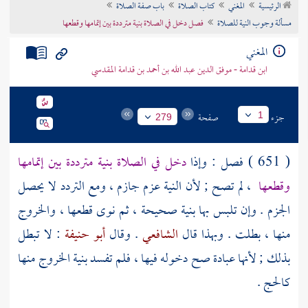
الرئيسية
المغني
كتاب الصلاة
باب صفة الصلاة
تراجم الأعلام
مسألة وجوب النية للصلاة
فصل دخل في الصلاة بنية مترددة بين إتمامها وقطعها
المغني
ابن قدامة - موفق الدين عبد الله بن أحمد بن قدامة المقدسي
جزء
صفحة
1
279
( 651 ) فصل : وإذا
دخل في الصلاة بنية مترددة بين إتمامها
وقطعها
، لم تصح ; لأن النية عزم جازم ، ومع التردد لا يحصل
الجزم . وإن تلبس بها بنية صحيحة ، ثم نوى قطعها ، والخروج
منها ، بطلت . وبهذا قال
الشافعي
. وقال
أبو حنيفة
: لا تبطل
بذلك ; لأنها عبادة صح دخوله فيها ، فلم تفسد بنية الخروج منها
كالحج .