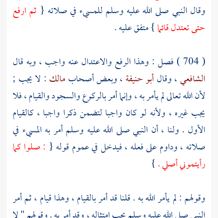
وقال النبي صلى الله عليه وسلم للمسيء في صلاته {
ثم ارفع
حتى تعتدل قائما
} متفق عليه .
( 704 ) فصل : وهذا الرفع والاعتدال عنه واجب ، وبه قال
الشافعي
، وقال
أبو حنيفة
، وبعض أصحاب
مالك
: لا يجب ;
لأن الله تعالى لم يأمر به ، وإنما أمر بالركوع والسجود والقيام ، فلا
يجب غيره ، ولأنه لو كان واجبا لتضمن ذكرا واجبا ، كالقيام
الأول . ولنا ، أن النبي صلى الله عليه وسلم أمر به المسيء في
صلاته ، وداوم على فعله ، فيدخل في عموم قوله {
: صلوا كما
رأيتموني أصلي .
}
وقولهم : لم يأمر الله به . قلنا قد أمر بالقيام ، وهذا قيام ، ثم أمر
النبي صلى الله عليه وسلم يجب امتثاله ، وقد أمر به . وقولهم " لا