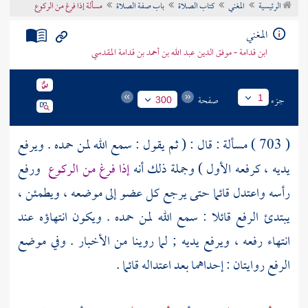
الرئيسية
المغني
كتاب الصلاة
باب صفة الصلاة
مسألة إذا فرغ من الركوع
تراجم الأعلام
المغني
ابن قدامة - موفق الدين عبد الله بن أحمد بن قدامة المقدسي
جزء
صفحة
1
300
( 703 ) مسألة : قال : ( ثم يقول : سمع الله لمن حمده . ويرفع
يديه ، كرفعه الأول ) وجملة ذلك أنه
إذا فرغ من الركوع
ورفع
رأسه واعتدل قائما حتى يرجع كل عضو إلى موضعه ، ويطمئن ،
يبتدئ الرفع قائلا : سمع الله لمن حمده . ويكون انتهاؤه عند
انتهاء رفعه ، ويرفع يديه ; لما روينا من الأخبار . وفي موضع
الرفع روايتان : إحداهما بعد اعتداله قائما .