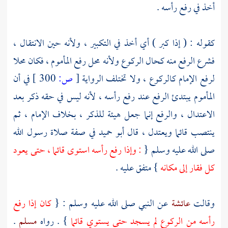
أخذ في رفع رأسه .
كقوله : ( إذا كبر ) أي أخذ في التكبير ، ولأنه حين الانتقال ،
فشرع الرفع منه كحال الركوع ولأنه محل رفع المأموم ، فكان محلا
لرفع الإمام كالركوع ، ولا تختلف الرواية
[
ص:
300 ]
في أن
المأموم يبتدئ الرفع عند رفع رأسه ، لأنه ليس في حقه ذكر بعد
الاعتدال ، والرفع إنما جعل هيئة للذكر ، بخلاف الإمام ، ثم
ينتصب قائما ويعتدل ، قال
أبو حميد
في صفة صلاة رسول الله
صلى الله عليه وسلم {
: وإذا رفع رأسه استوى قائما ، حتى يعود
كل فقار إلى مكانه
} متفق عليه .
وقالت
عائشة
عن النبي صلى الله عليه وسلم : {
كان إذا رفع
رأسه من الركوع لم يسجد حتى يستوي قائما
} . رواه
مسلم
.