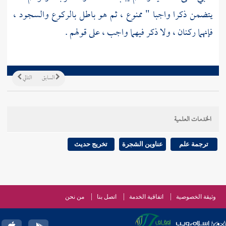
يتضمن ذكرا واجبا " ممنوع ، ثم هو باطل بالركوع والسجود ،
فإنهما ركنان ، ولا ذكر فيهما واجب ، على قولهم .
السابق
التالي
الخدمات العلمية
ترجمة علم
عناوين الشجرة
تخريج حديث
وثيقة الخصوصية
اتفاقية الخدمة
اتصل بنا
من نحن