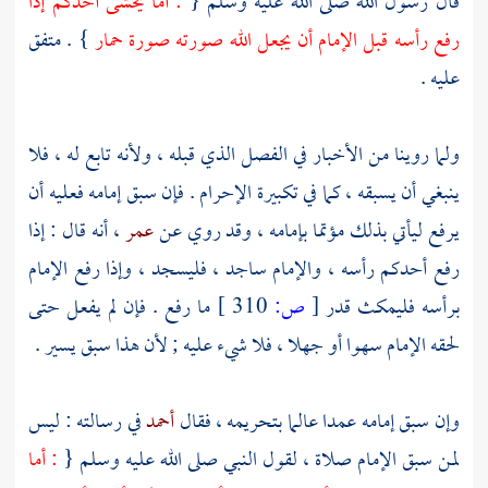
قال رسول الله صلى الله عليه وسلم {
: أما يخشى أحدكم إذا
رفع رأسه قبل الإمام أن يجعل الله صورته صورة حمار
} . متفق
عليه .
ولما روينا من الأخبار في الفصل الذي قبله ، ولأنه تابع له ، فلا
ينبغي أن يسبقه ، كما في تكبيرة الإحرام . فإن سبق إمامه فعليه أن
يرفع ليأتي بذلك مؤتما بإمامه ، وقد روي عن
عمر
، أنه قال : إذا
رفع أحدكم رأسه ، والإمام ساجد ، فليسجد ، وإذا رفع الإمام
برأسه فليمكث قدر
[
ص:
310 ]
ما رفع . فإن لم يفعل حتى
لحقه الإمام سهوا أو جهلا ، فلا شيء عليه ; لأن هذا سبق يسير .
وإن سبق إمامه عمدا عالما بتحريمه ، فقال
أحمد
في رسالته : ليس
لمن سبق الإمام صلاة ، لقول النبي صلى الله عليه وسلم {
: أما