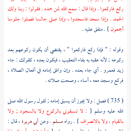
ركع فاركعوا . وإذا قال : سمع الله لمن حمده . فقولوا : ربنا ولك
الحمد . وإذا سجد فاسجدوا ، وإذا صلى جالسا فصلوا جلوسا
أجمعون
} . متفق عليه .
وقوله : " فإذا ركع فاركعوا " ، يقتضي أن يكون ركوعهم بعد
ركوعه ; لأنه عقبه به بفاء التعقيب ، فيكون بعده ، كقولك : جاء
زيد فعمرو . أي جاء بعده . وإن وافق إمامه في أفعال الصلاة ،
فركع وسجد معه ، أساء ، وصحت صلاته .
( 735 ) فصل : ولا يجوز أن يسبق إمامه ; لقول رسول الله صلى
الله عليه وسلم {
: لا تسبقوني بالركوع ولا بالسجود ; ولا
بالقيام ، ولا بالانصراف
} . رواه
مسلم
. وعن
أبي هريرة
، قال :