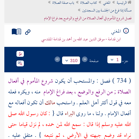
الرئيسية
المغني
كتاب الصلاة
باب صفة الصلاة
تراجم الأعلام
مسألة إذا فرغ من الجلسة بين السجدتين
فصل شروع المأموم في أفعال الصلاة من الرفع والوضع بعد فراغ الإمام
المغني
ابن قدامة - موفق الدين عبد الله بن أحمد بن قدامة المقدسي
جزء
صفحة
1
310
( 734 ) فصل : والمستحب أن يكون
شروع المأموم في أفعال
الصلاة ; من الرفع والوضع ، بعد فراغ الإمام
منه ، ويكره فعله
معه في قول أكثر أهل العلم . واستحب
مالك
أن تكون أفعاله مع
أفعال الإمام . ولنا ، ما روى
البراء
قال {
: كان رسول الله صلى
الله عليه وسلم إذا قال : سمع الله لمن حمده ، لم نزل قياما حتى
نراه قد وضع جبهته في الأرض ، ثم نتبعه
} . متفق عليه .