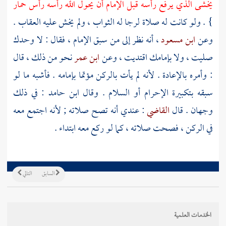
يخشى الذي يرفع رأسه قبل الإمام أن يحول الله رأسه رأس حمار
} . ولو كانت له صلاة لرجا له الثواب ، ولم يخش عليه العقاب .
وعن
ابن مسعود
، أنه نظر إلى من سبق الإمام ، فقال : لا وحدك
صليت ، ولا بإمامك اقتديت ، وعن
ابن عمر
نحو من ذلك ، قال
: وأمره بالإعادة . لأنه لم يأت بالركن مؤتما بإمامه . فأشبه ما لو
سبقه بتكبيرة الإحرام أو السلام . وقال
ابن حامد
: في ذلك
وجهان . قال
القاضي
: عندي أنه تصح صلاته ; لأنه اجتمع معه
في الركن ، فصحت صلاته ، كما لو ركع معه ابتداء .
السابق
التالي
الخدمات العلمية