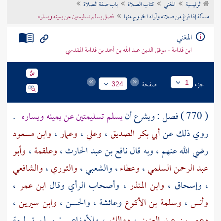
الرئيسية
المغني
كتاب الصلاة
باب صفة الصلاة
تراجم الأعلام
مسألة إذا فرغ من صلاته وأراد الخروج منها
فصل يسلم تسليمتين عن يمينه ويساره
المغني
ابن قدامة - موفق الدين عبد الله بن أحمد بن قدامة المقدسي
جزء
صفحة
1
324
( 770 ) فصل : ويشرع أن
يسلم تسليمتين عن يمينه ويساره
.
روي ذلك عن
أبي بكر الصديق
،
وعلي
،
وعمار
،
وابن مسعود
رضي الله عنهم ، وبه قال
نافع بن عبد الحارث
،
وعلقمة
،
وأبو
عبد الرحمن السلمي
،
وعطاء
،
والشعبي
،
والثوري
،
والشافعي
،
وإسحاق
،
وابن المنذر
، وأصحاب الرأي وقال
ابن عمر
،
وأنس
،
وسلمة بن الأكوع
وعائشة
،
والحسن
،
وابن سيرين
،
وعمر بن عبد العزيز
،
ومالك
،
والأوزاعي
: يسلم تسليمة