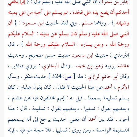
جابر بن سمرة
، أن النبي صلى الله عليه وسلم قال : {
إنما يكفي
أحدكم أن يضع يده على فخذه ، ثم يسلم على أخيه من على يمينه
وشماله
} . رواهما
مسلم
. وفي لفظ لحديث
ابن مسعود :
{
أن
النبي صلى الله عليه وسلم كان يسلم عن يمينه : السلام عليكم
ورحمة الله ، وعن يساره : السلام عليكم ورحمة الله
} . قال
الترمذي :
حديث
ابن مسعود
حديث حسن صحيح . وحديث
عائشة
يرويه
زهير بن محمد
. وقال
البخاري
: يروي مناكير ،
وقال
أبو حاتم الرازي
: هذا
[
ص:
324 ]
حديث منكر . وسأل
الأثرم
،
أحمد
عن هذا الحديث ؟ فقال : كان يقول
هشام
: كان
يسلم تسليمة يسمعنا . قيل له : إنهم مختلفون فيه عن
هشام
،
وبعضهم يقول : تسليما . وبعضهم يقول : تسليمة . قال : هذا
أجود . فقد بين
أحمد
أن معنى الحديث يرجع إلى أنه يسمعهم
التسليمة الواحدة ، ومن روى : تسليما . فلا حجة لهم فيه ، فإنه