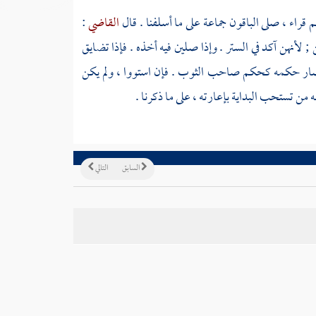
راء ، صلى الباقون جماعة على ما أسلفنا . قال
القاضي
:
 لأنهن آكد في الستر . وإذا صلين فيه أخذه . فإذا تضايق
ئ صار حكمه كحكم صاحب الثوب . فإن استووا ، ولم يكن
 من تستحب البداية بإعارته ، على ما ذكرنا .
السابق
التالي