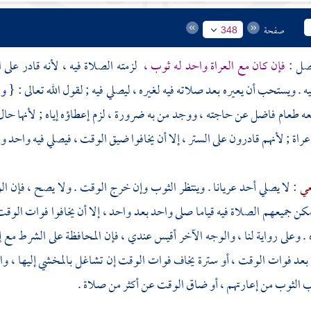
صفحة
348
فإن كان مع العراة واحد له ثوب ،
لزمته الصلاة فيه ، لأنه قادر على 
 . ويستحب أن يعيره بعد صلاته فيه لغيره ، ليصلي فيه ; لقول الله تعالى : {
وت
عه طعام فاضل عن حاجته ، ووجد من به ضرورة ، لزم إعطاؤه إياه ; لأنها حال 
راة ; لأنهم قادرون على الستر ، إلا أن يخافوا ضيق الوقت ، فيصلي فيه واحد وال
عي
: لا يصلي أحد عريانا . وينتظر الثوب وإن خرج الوقت . ولا يصح ، فإن الو
كن جميعهم الصلاة فيه قياما صلى واحد بعد واحد ، إلا أن يخافوا فوات الو
 . وعلى رواية لنا ، والوجه الآخر أقيس عندي ، فإن المحافظة على الشرط مع إم
ا بعد فوات الوقت ، أو سترة يخاف فوات الوقت إن تشاغل بالمخشي إليها ، والا
 الثوب من إعارتهم ، أو ضاق الوقت عن أكثر من صلاة .