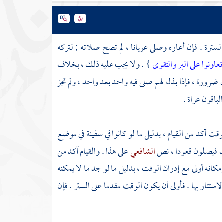
السترة . فإن أعاره وصلى عريانا ، لم تصح صلاته ; لتركه
عاونوا على البر والتقوى
} . ولا يجب عليه ذلك ، بخلاف
ضرورة ، فإذا بذله لهم صلى فيه واحد بعد واحد ، ولم تجز
باقون عراة .
قت آكد من القيام ، بدليل ما لو كانوا في سفينة في موضع
قت فيصلون قعودا ، نص
الشافعي
على هذا . والقيام آكد من
كانه أولى مع إدراك الوقت ، بدليل ما لو جد ما لا يمكنه
ستتار بها . فأولى أن يكون الوقت مقدما على الستر . فإن