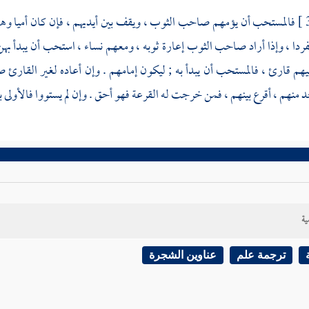
فالمستحب أن يؤمهم صاحب الثوب ، ويقف بين أيديهم ، فإن كان أميا وهم ق
ردا ، وإذا أراد صاحب الثوب إعارة ثوبه ، ومعهم نساء ، استحب أن يبدأ بهن ;
يهم قارئ ، فالمستحب أن يبدأ به ; ليكون إمامهم . وإن أعاده لغير القار
 منهم ، أقرع بينهم ، فمن خرجت له القرعة فهو أحق . وإن لم يستووا فالأولى به
ية
ترجمة علم
عناوين الشجرة