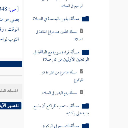
الرحيم في الصلاة
[
ص:
348 ]
مسألة الجهر بالبسملة في الصلاة
يصلي هو منف
مسألة التأمين عند فراغ الفاتحة في
الوقت ، وف
الصلاة
الثوب لواحد
مسألة قراءة سورة مع الفاتحة في
الركعتين الأوليين من كل صلاة
مسألة إذا فرغ من القراءة كبر
للركوع
مسألة رفع اليدين في الصلاة
الخدمات العلم
مسألة يستحب للراكع أن يضع
يديه على ركبتيه
تفسير الآية
مسألة التسبيح في الركوع