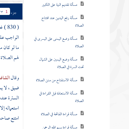
مسألة رفع اليدين عند افتتاح
جزء
1
الصلاة
( 830 ) فصل :
مسألة وضع اليمنى على اليسرى في
الواجب عليه
الصلاة
ما لو كان م
مسألة وضع اليمين على الشمال
لهم الصلاة ع
تحت السرة في الصلاة
مسألة الاستفتاح من سنن الصلاة
وقال
الشاف
ضيق ، لا يم
مسألة الاستعاذة قبل القراءة في
الصلاة
السترة عنده
استعماله إل
مسألة قراءة الفاتحة في الصلاة
امتنع صاحب
مسألة قراءة بسم الله الرحمن