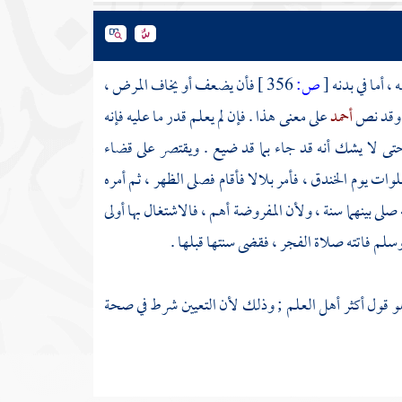
 ، أما في بدنه
[
ص:
356 ]
فأن يضعف أو يخاف المرض ،
. وقد نص
أحمد
على معنى هذا . فإن لم يعلم قدر ما عليه فإنه
حتى لا يشك أنه قد جاء بما قد ضيع . ويقتصر على قضاء
صلوات يوم
الخندق
، فأمر بلالا فأقام فصلى الظهر ، ثم أمره
 صلى بينهما سنة ، ولأن المفروضة أهم ، فالاشتغال بها أولى
وسلم فاتته صلاة الفجر ، فقضى سنتها قبلها .
و قول أكثر أهل العلم ; وذلك لأن التعيين شرط في صحة