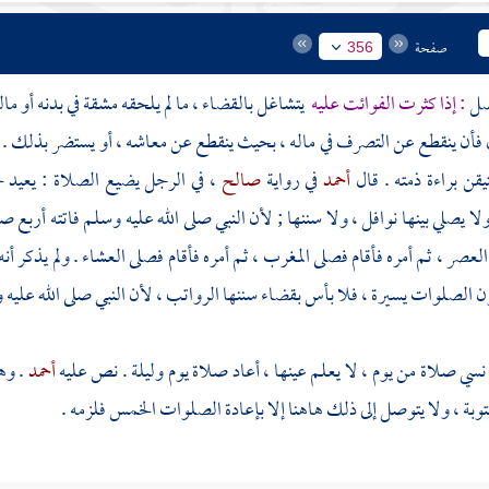
صفحة
356
: إذا كثرت الفوائت عليه
يتشاغل بالقضاء ، ما لم يلحقه مشقة في بدنه أو ماله
ال فأن ينقطع عن التصرف في ماله ، بحيث ينقطع عن معاشه ، أو يستضر بذلك 
يقن براءة ذمته . قال
أحمد
في رواية
صالح
، في الرجل يضيع الصلاة : يعيد 
لا يصلي بينها نوافل ، ولا سننها ; لأن النبي صلى الله عليه وسلم فاتته أربع 
لعصر ، ثم أمره فأقام فصلى المغرب ، ثم أمره فأقام فصلى العشاء . ولم يذكر أنه
ون الصلوات يسيرة ، فلا بأس بقضاء سننها الرواتب ، لأن النبي صلى الله عليه 
سي صلاة من يوم ، لا يعلم عينها ، أعاد صلاة يوم وليلة . نص عليه
أحمد
. وه
توبة ، ولا يتوصل إلى ذلك هاهنا إلا بإعادة الصلوات الخمس فلزمه .