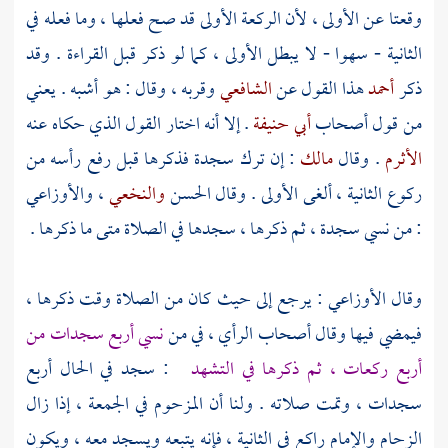
وقعتا عن الأولى ، لأن الركعة الأولى قد صح فعلها ، وما فعله في
الثانية - سهوا - لا يبطل الأولى ، كما لو ذكر قبل القراءة . وقد
ذكر
أحمد
هذا القول عن
الشافعي
وقربه ، وقال : هو أشبه . يعني
من قول أصحاب
أبي حنيفة
. إلا أنه اختار القول الذي حكاه عنه
الأثرم
. وقال
مالك
: إن ترك سجدة فذكرها قبل رفع رأسه من
ركوع الثانية ، ألغى الأولى . وقال
الحسن
والنخعي
،
والأوزاعي
: من نسي سجدة ، ثم ذكرها ، سجدها في الصلاة متى ما ذكرها .
وقال
الأوزاعي
: يرجع إلى حيث كان من الصلاة وقت ذكرها ،
فيمضي فيها وقال أصحاب الرأي ، في من
نسي أربع سجدات من
أربع ركعات ، ثم ذكرها في التشهد
: سجد في الحال أربع
سجدات ، وتمت صلاته . ولنا أن المزحوم في الجمعة ، إذا زال
الزحام والإمام راكع في الثانية ، فإنه يتبعه ويسجد معه ، ويكون