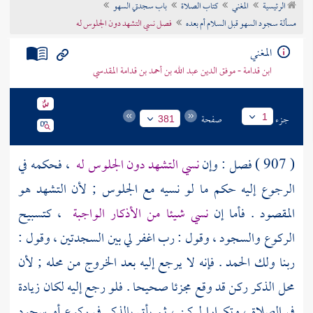
الرئيسية
المغني
كتاب الصلاة
باب سجدتي السهو
تراجم الأعلام
مسألة سجود السهو قبل السلام أم بعده
فصل نسي التشهد دون الجلوس له
المغني
ابن قدامة - موفق الدين عبد الله بن أحمد بن قدامة المقدسي
جزء
صفحة
1
381
( 907 ) فصل : وإن
نسي التشهد دون الجلوس له
، فحكمه في
الرجوع إليه حكم ما لو نسيه مع الجلوس ; لأن التشهد هو
المقصود . فأما إن
نسي شيئا من الأذكار الواجبة
، كتسبيح
الركوع والسجود ، وقول : رب اغفر لي بين السجدتين ، وقول :
ربنا ولك الحمد . فإنه لا يرجع إليه بعد الخروج من محله ; لأن
محل الذكر ركن قد وقع مجزئا صحيحا . فلو رجع إليه لكان زيادة
في الصلاة ، وتكرارا لركن ، ثم يأتي بالذكر في ركوع أو سجود