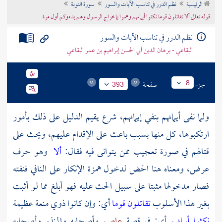
الرئيسية
نظم الدرر في تناسب الآيات والسور
سورة التوبة
تراجم الأعلام
قوله تعالى ألا تقاتلون قوما نكثوا أيمانهم وهموا بإخراج الرسول وهم بدءوكم أول مرة
نظم الدرر في تناسب الآيات والسور
البقاعي - برهان الدين أبي الحسن إبراهيم بن عمر البقاعي
جزء
صفحة
8
393
ولما نفى أيمانهم بنفي إيمانهم، شرع يقيم الدليل على ذلك بأمور
ارتكبوها، كل منها بسبب باعث على الإقدام عليهم، ويحث على
قتالهم في صورة تعجيب ممن يتوانى فيه فقال:
ألا
وهو حرف
عرض، ومعناه هنا الحض لدخول همزة الإنكار على النافي فنفته
فصار مدخولها مثبتا على سبيل الحث عليه فهو أبلغ مما لو أثبت
بغير هذا الأسلوب
تقاتلون قوما
أي: وإن كانوا ذوي منعة عظيمة
نكثوا أيمانهم
أي: في قصة
عاصم
وأصحابه
والمنذر
وأصحابه