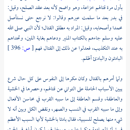
بأول مرة قتالهم خزاعة، وهو واضح لأنه بعد عقد الصلح، وقيل:
في بدر بعد ما سلمت عيرهم وقالوا: لا نرجع حتى نستأصل
محمدا وأصحابه، وقيل: المراد به مطلق القتال؛ لأن النبي صلى الله
عليه وسلم جاءهم بالكتاب المنير ودعاهم بغاية اللين، وتحداهم
به عند التكذيب، فعدلوا عن ذلك إلى القتال فهم
[
ص:
396 ]
البادئون والبادئ أظلم.
ولما أمرهم بالقتال وكان مكرها إلى النفوس على كل حال شرع
يبين الأسباب الحاملة على التواني عن قتالهم، وحصرها في الخشية
والعاطفة، وقسم العاطفة إلى ما سببه القرب في محاسن الأفعال
وإلى ما سببه القرب في النسب والصهر، ونقض الكل وبين أنه لا
شيء منها يصلح للسببية، فقال بادئا بالخشية لأنها السبب الأعظم
في ترك المصادمة منكرا عليهم موبخا لهم ليكون أبلغ في الحث