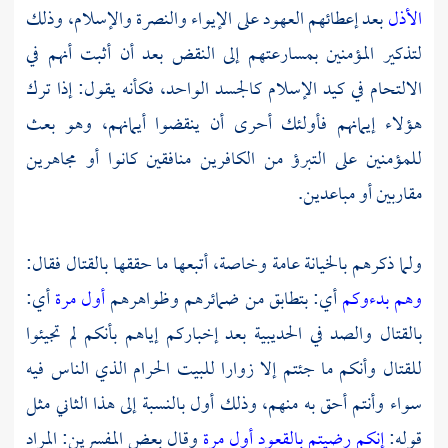
الأذل
بعد إعطائهم العهود على الإيواء والنصرة والإسلام، وذلك
لتذكير المؤمنين بمسارعتهم إلى النقض بعد أن أثبت أنهم في
الالتحام في كيد الإسلام كالجسد الواحد، فكأنه يقول: إذا ترك
هؤلاء إيمانهم فأولئك أحرى أن ينقضوا أيمانهم، وهو بعث
للمؤمنين على التبرؤ من الكافرين منافقين كانوا أو مجاهرين
مقاربين أو مباعدين.
ولما ذكرهم بالخيانة عامة وخاصة، أتبعها ما حققها بالقتال فقال:
وهم بدءوكم
أي: بتطابق من ضمائرهم وظواهرهم
أول مرة
أي:
بالقتال والصد في الحديبية بعد إخباركم إياهم بأنكم لم تجيئوا
للقتال وأنكم ما جئتم إلا زوارا للبيت الحرام الذي الناس فيه
سواء وأنتم أحق به منهم، وذلك أول بالنسبة إلى هذا الثاني مثل
قوله:
إنكم رضيتم بالقعود أول مرة
وقال بعض المفسرين: المراد