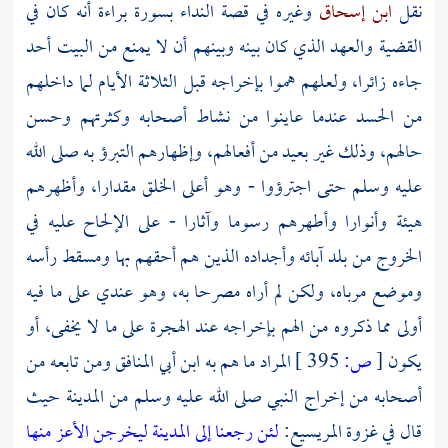
نقل
ابن إسحاق
وغيره في قصة النداء بسورة براءة أنه كان في
القضية والعهد الذي كان بينه وبينهم أن لا يمنع من البيت أحد
جاءه زائرا، ولعلهم هموا بإخراجه قبل الثلاثة الأيام لما داخلهم
من الحسد عندما عاينوا من نشاط أصحابه وكثرتهم وحسن
حالهم، وذلك غير بعيد من أفعالهم، وإظهارهم التبرؤ به صلى الله
عليه وسلم حتى اجترؤوا - وهو أعلى الخلق مقدارا، وأظهرهم
هيئة وأنوارا وأطهرهم رسوما وآثارا - على الإلحاح عليه في
الخروج من بلد آبائه وأجداده الذين هم أحقهم بها ومسقط رأسه
وموضع مرباه، ولكن لم أراه مصرحا به، وهو عندي على ما فيه
أولى مما ذكروه من الهم بإخراجه عند الهجرة على ما لا يخفى، أو
يكون
[
ص:
395 ]
المراد ما هم به ابن أبي المنافق ومن تابعه من
أصحابه من إخراج النبي صلى الله عليه وسلم من المدينة حيث
قال في غزوة المريسيع:
لئن رجعنا إلى المدينة ليخرجن الأعز منها