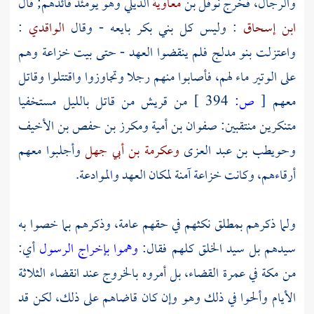
والرجال، فخرج نوفل بن
معاوية
الديلي وهو يومئذ قائدهم; قال
ابن إسحاق
: وليس كل بني بكر بايعه - وقال
الواقدي
:
واعتزلت
بنو مدلج
فلم ينقضوا العهد - حتى بيت خزاعة وهم
على الوتير ماء لهم، فأصابوا منهم رجلا وتجاوزوا واقتتلوا وقاتل
معهم
[
ص:
394 ]
من قريش من قاتل بالليل مستخفيا
متنكرين منتقبين:
صفوان بن أمية
ومكرز بن
حفص
بن الأخيف
وحويطب بن عبد العزى
وعكرمة بن أبي جهل
وأجلبوا معهم
أرقاءهم، وكانت خزاعة آمنة لمكان العهد والموادعة.
ولما ذكرهم بمطلق نكثهم في حقهم عامة، وذكرهم بما خصوا به
سيدهم بل سيد الخلق كلهم فقال:
وهموا بإخراج الرسول
أي:
من مكة في عمرة القضاء، بل أمروه بالخروج عند انقضاء الثلاثة
الأيام وألحوا في ذلك وهو وإن كان قاضاهم على ذلك، لكن قد