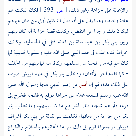
والإعانة على
خزاعة
وغير ذلك،
[
ص:
393 ]
فكان النكث لهم
عادة وخلقا، وهذا يدل على أن قتال الناكثين أولى من قتال غيرهم
ليكون ذلك زاجرا عن النقض، وكانت قصة
خزاعة
أنه كان بينهم
وبين
بني بكر بن عبد مناة بن كنانة
قتل في الجاهلية، وكانت
خزاعة قد دخلت في عهد النبي صلى الله عليه وسلم بالحديبية لما
كان لهم فيه من المحبة من مسلمهم وكافرهم لما بينهم من الحلف
- كما تقدم آخر الأنفال، ودخلت بنو بكر في عهد قريش فمرت
على ذلك مدة، ثم إن
أنس
بن زنيم الديلي هجا رسول الله صلى
الله عليه وسلم فسمعه غلام من خزاعة فوقع به فشجه فخرج إلى
قومه فأراهم شجته فثار الشر مع ما كان بينهم، وما تطلب بنو
بكر من خزاعة من دمائها، فكلمت بنو نفاثة من بني بكر أشراف
قريش فوجدوا القوم إلى ذلك سراعا فأعانوهم بالسلاح والكراع