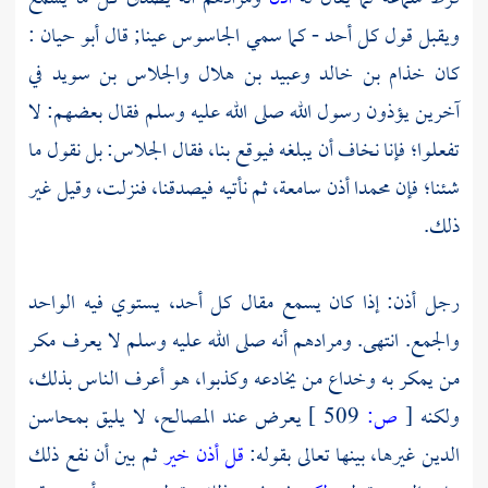
ويقبل قول كل أحد - كما سمي الجاسوس عينا; قال
أبو حيان
:
كان
خذام بن خالد
وعبيد بن هلال
والجلاس بن سويد
في
آخرين يؤذون رسول الله صلى الله عليه وسلم فقال بعضهم: لا
تفعلوا؛ فإنا نخاف أن يبلغه فيوقع بنا، فقال
الجلاس:
بل نقول ما
شئنا؛ فإن
محمدا
أذن سامعة، ثم نأتيه فيصدقنا، فنزلت، وقيل غير
ذلك.
رجل أذن: إذا كان يسمع مقال كل أحد، يستوي فيه الواحد
والجمع. انتهى. ومرادهم أنه صلى الله عليه وسلم لا يعرف مكر
من يمكر به وخداع من يخادعه وكذبوا، هو أعرف الناس بذلك،
ولكنه
[
ص:
509 ]
يعرض عند المصالح، لا يليق بمحاسن
الدين غيرها، بينها تعالى بقوله:
قل أذن خير
ثم بين أن نفع ذلك