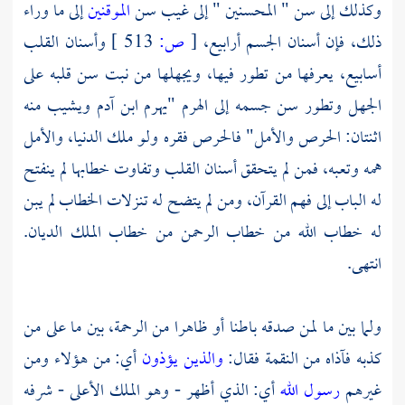
وكذلك إلى سن " المحسنين " إلى غيب سن
الموقنين
إلى ما وراء
ذلك، فإن أسنان الجسم أرابيع،
[
ص:
513 ]
وأسنان القلب
أسابيع، يعرفها من تطور فيها، ويجهلها من نبت سن قلبه على
الجهل وتطور سن جسمه إلى الهرم "يهرم ابن
آدم
ويشيب منه
اثنتان: الحرص والأمل" فالحرص فقره ولو ملك الدنيا، والأمل
همه وتعبه، فمن لم يتحقق أسنان القلب وتفاوت خطابها لم ينفتح
له الباب إلى فهم القرآن، ومن لم يتضح له تنزلات الخطاب لم يبن
له خطاب الله من خطاب الرحمن من خطاب الملك الديان.
انتهى.
ولما بين ما لمن صدقه باطنا أو ظاهرا من الرحمة، بين ما على من
كذبه فآذاه من النقمة فقال:
والذين يؤذون
أي: من هؤلاء ومن
غيرهم
رسول الله
أي: الذي أظهر - وهو الملك الأعلى - شرفه