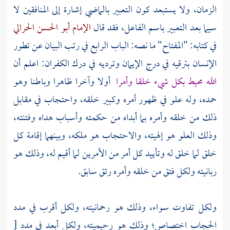
الزمان، ولا يستبعد كون التعبير بالماضي إشارة إلى المنافقين لا
سيما بعد التعبير باسم الفاعل، فقد قال
الإمام أبو الحسن الحرالي
في كتابه: "المفتاح" ما نصه: الباب الرابع في رتب البيان عن تطور
الإنسان بترقيه في درج الإيمان وترديه في درك الكفران: اعلم أن
الله محيط بكل شيء خلقا وأمرا
أولا وآخرا ظاهرا وباطنا وهو
حمده، وله علو في ظهور أمره وكبير خلقه، واحتجاب في مقابل
ذلك من خلقه وأمره بما أبداه من حكمته وأسباب هداه وفتنته،
وذلك العلو هو إلهيته، والاحتجاب هو ملكه، وبينهما إقامة كل
خلق لما خلق له وتأييد كل أمر من الأمرين لما أقيم له، وذلك هو
ربانيته ولكل فتق من خلقه وأمره رتق سابق.
ولكل تفاوت سواء، وذلك هو رحمانيته، ولكل أقرب في مدد
الحجاب اختصاص؛ وذلك هو رحيميته، ولكل أبعد في مدد
[