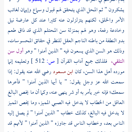
يشكرون " ثم المحل الذي يتحقق لهم قبول وسماع وإيمان لغائب
الأمر والخلق، لكنهم يتزلزلون عنه كثيرا عند كل عارضة نيل
وخادعة رفعة، وهو لهم بمنزلة سن المحتلم الذي قد ذاق طعم
بدو النطفة من باطنه الناجم العقل للنظر في حقائق المحسوسات،
وذلك هو السن الذي يسعون فيه " الذين آمنوا " وهو
أول سن
التلقي،
فلذلك جميع آداب القرآن
[
ص:
512 ]
وتعليمه إنما
مورده أهل هذا السن، كان
ابن مسعود
رضي الله عنه يقول: إذا
سمعت الله عز وجل يقول: " يا أيها الذين آمنوا " فأعرها
سمعك؛ فإنه خير يأمر به أو شر ينهى عنه، وكما أن ما يخص البالغ
العاقل من الخطاب لا يدخل فيه الصبي المميز، وما يخص المميز
لا يدخل فيه البالغ، كذلك خطاب " الذين آمنوا " لم يصل إليه
الناس بعد، وخطاب الناس قد جاوزه " الذين آمنوا " لأنهم قد