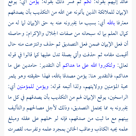
عائد إليهم بقوله:
لكم
ثم فسر ذلك بقوله:
يؤمن
أي: يوقع
الإيمان للملائكة الذين يأتونه عن الله من التكذيب بأن يصدقهم
معترفا
بالله
أي: بسبب ما يخبرونه عنه به حق الإيمان لما له من
كمال العلم بما له سبحانه من صفات الجلال والإكرام; وحاصله
أن فعل الإيمان ضمن فعل التصديق ثم حذف وانتزعت منه حال
أقيمت مقامه ثم حذفت وأتي بصلة تدل عليها كما قالوا في قوله
تعالى:
ولتكبروا الله على ما هداكم
أن التقدير: حامدين على ما
هداكم، فالتقدير هنا: يؤمن مصدقا بالله، فهذا حقيقته وهو يثمر
محبة المؤمنين وولايتهم، ولذا أتبعه قوله:
ويؤمن للمؤمنين
أي:
الراسخين، يوقع الإيمان لهم من التكذيب بأن يصدقهم في كل ما
يخبرونه به مما يحتمل التصديق، وذلك لأجل مصالحهم والتأليف
بينهم مع ما ثبت من صدقهم، فإنه لو حملهم على عقله ومبلغ
علمه يحبه الكاذب وعاقب الخائن بمجرد علمه وتفرسه، لقصرت