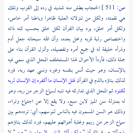
ص:
511 ]
الحجاب بطش منه شديد في رده إلى القرب وتلك
هي نقمته، ولكل من تنزلاته العلية ظاهرا وباطنا أمر خاص،
ولكل أمر خلق، يرد بيان القرآن لكل خلق بحسب كنه ذاته
واختصاص رتبة قربه ومحل بعده، وأن الله سبحانه جعل
آدم
وذرأه خليفة له في جميع أمره وتفصيله، وأنزل القرآن بناء على
جملة ذلك، فأردأ الأحوال لهذا المستخلف المحل الذي سمي فيه
بالإنسان، وهو حيث أنس بنفسه وغيره ونسي عهد ربه، فيرد
لذلك بناؤه بالذم في القرآن
قتل الإنسان ما أكفره
إن الإنسان لربه
لكنود
ثم المحل الذي تداركه فيه تنبه لسماع الزجر من ربه، وهو
له بمنزلة سن الميز لابن سبع، ولا يقع إلا عن اجتماع وتراء،
وذلك هو السن المسمون فيه بالناس لنوسهم، أي: ترددهم بين
سماع الزجر من ربهم وغلبة أهوائهم عليهم، فيرد لذلك بناؤهم
بذم أكثرهم في القرآن "
ولكن أكثر الناس لا يعلمون
" - و " لا