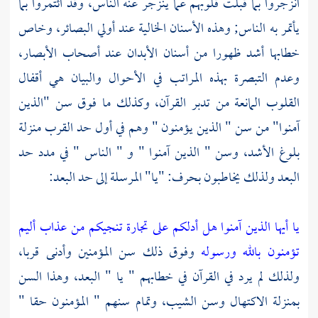
انزجروا بما قبلت قلوبهم عما ينزجر عنه الناس، وقد ائتمروا بما
يأتمر به الناس; وهذه الأسنان الخالية عند أولي البصائر، وخاص
خطابها أشد ظهورا من أسنان الأبدان عند أصحاب الأبصار،
وعدم التبصرة بهذه المراتب في الأحوال والبيان هي أقفال
القلوب المانعة من تدبر القرآن، وكذلك ما فوق سن "الذين
آمنوا" من سن " الذين يؤمنون " وهم في أول حد القرب منزلة
بلوغ الأشد، وسن " الذين آمنوا " و " الناس " في مدد حد
البعد ولذلك يخاطبون بحرف: "يا" المرسلة إلى حد البعد:
يا أيها الذين آمنوا هل أدلكم على تجارة تنجيكم من عذاب أليم
تؤمنون بالله ورسوله
وفوق ذلك سن المؤمنين وأدنى قربا،
ولذلك لم يرد في القرآن في خطابهم " يا " البعد، وهذا السن
بمنزلة الاكتهال وسن الشيب، وتمام سنهم " المؤمنون حقا "