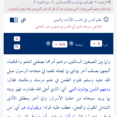
الرئيسية
نظم الدرر في تناسب الآيات والسور
سورة التوبة
تراجم الأعلام
قوله تعالى ومنهم الذين يؤذون النبي ويقولون هو أذن قل أذن خير لكم يؤمن بالله ويؤمن للمؤمنين
نظم الدرر في تناسب الآيات والسور
البقاعي - برهان الدين أبي الحسن إبراهيم بن عمر البقاعي
جزء
صفحة
8
509
ولما بين الصنفين السالفين، وختم أمرهما بصفتي العلم والحكمة،
أتبعهما بصنف آخر يؤذي بما يجعله نقصا في صفات الرسول صلى
الله عليه وسلم فليزم الطعن في علم مرسله وحكمته فقال:
ومنهم الذين يؤذون النبي
أي: الذي أعلى الله مقداره، فهو ينبئه
بما يريد سبحانه من خفايا الأسرار; ولما أخبر بمطلق الأذى
الشامل للقول والفعل، عطف عليه قوله:
ويقولون هو
أي: من
فرط سماعه لما يقال له
أذن
ومرادهم أنه يصدق كل ما يسمع