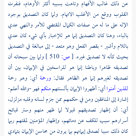
عن ذلك غالب الأفهام وتاهت بسببه أكثر الأوهام، فنفرت
القلوب ووقع من الأغلب الاتهام. ولما كان التصديق بوجود
الإله على ما له من صفات الكمال المقتضي للأمر والنهي عدي
بالباء، وهنا كان التصديق إنما هو للإخبار بأي شيء كان عدي
باللام وأشير - بقصر الفعل وهو متعد - إلى مبالغة في التصديق
بحيث كأنه لا تصديق غيره.
[
ص:
510 ]
ولما بين سبحانه أن
تصديقه ظاهرا وباطنا إنما هو للراسخين في الإيمان، بين أن
تصديقه لغيرهم إنما هو الظاهر فقال:
ورحمة
أي: وهو رحمة
للذين آمنوا
أي: أظهروا الإيمان بألسنتهم
منكم
فهو -والله أعلم-
إشارة إلى المنافقين ومن في حكمهم ممن جزم لسانه وقلبه مزلزل،
أي: أن إظهار تصديقهم قبولا لما ظهر منهم وستر قبائح
أسرارهم سبب للكف عن دمائهم، وإظهار المؤمنين لمقتهم ربما
كان ذلك سببا لصدق إيمانهم بما يرون من محاسن الإيمان بتمادي