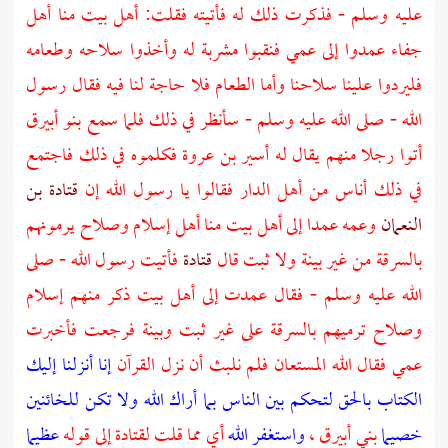
عليه وسلم - فذكرت ذلك له فأتيته فقلت: أهل بيت منا أهل
جفاء عمدوا إلى عمي فنقبوا مشربة له وأخذوا سلاحه وطعامه
فليردوا علينا سلاحنا وأما الطعام فلا حاجة لنا فيه فقال رسول
الله - صلى الله عليه وسلم - سأنظر في ذلك فلما سمع
بنو أبيرق
أتوا رجلا منهم يقال له
أسير بن عروة
فكلموه في ذلك فاجتمع
في ذلك أناس من أهل الدار فقالوا يا رسول الله إن
قتادة بن
النعمان
وعمه عمدا إلى أهل بيت منا أهل إسلام وصلاح يرمونهم
بالسرقة من غير بينة ولا ثبت قال
قتادة
فأتيت رسول الله - صلى
الله عليه وسلم - فقال عمدت إلى أهل بيت ذكر منهم إسلام
وصلاح ترميهم بالسرقة على غير ثبت وبينة فرجعت فأخبرت
عمي فقال الله المستعان فلم نلبث أن نزل القرآن
إنا أنزلنا إليك
الكتاب بالحق لتحكم بين الناس بما أراك الله ولا تكن للخائنين
خصيما
بني أبيرق
،
واستغفر الله
أي مما قلت
لقتادة
إلى قوله
عظيما