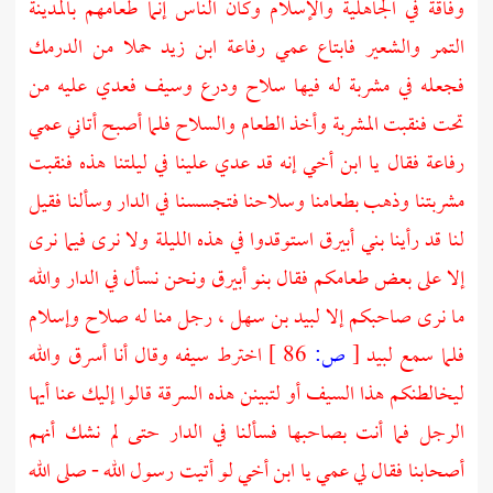
وفاقة في الجاهلية والإسلام وكان الناس إنما طعامهم
بالمدينة
التمر والشعير فابتاع عمي
رفاعة ابن زيد
حملا من الدرمك
فجعله في مشربة له فيها سلاح ودرع وسيف فعدي عليه من
تحت فنقبت المشربة وأخذ الطعام والسلاح فلما أصبح أتاني عمي
رفاعة
فقال يا ابن أخي إنه قد عدي علينا في ليلتنا هذه فنقبت
مشربتنا وذهب بطعامنا وسلاحنا فتجسسنا في الدار وسألنا فقيل
لنا قد رأينا بني أبيرق استوقدوا في هذه الليلة ولا نرى فيما نرى
إلا على بعض طعامكم فقال بنو أبيرق ونحن نسأل في الدار والله
ما نرى صاحبكم إلا
لبيد بن سهل
، رجل منا له صلاح وإسلام
فلما سمع
لبيد
[
ص:
86 ]
اخترط سيفه وقال أنا أسرق والله
ليخالطنكم هذا السيف أو لتبينن هذه السرقة قالوا إليك عنا أيها
الرجل فما أنت بصاحبها فسألنا في الدار حتى لم نشك أنهم
أصحابنا فقال لي عمي يا ابن أخي لو أتيت رسول الله - صلى الله