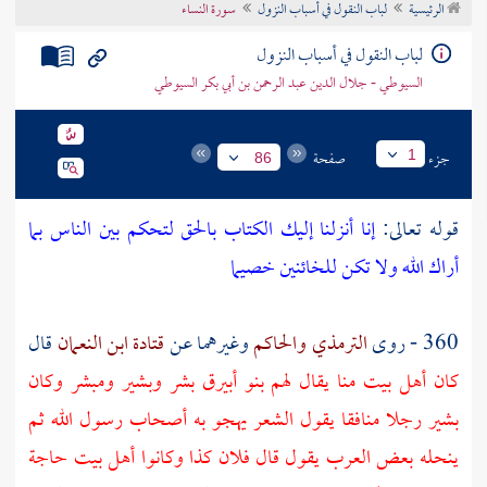
الرئيسية
لباب النقول في أسباب النزول
سورة النساء
تراجم الأعلام
لباب النقول في أسباب النزول
السيوطي - جلال الدين عبد الرحمن بن أبي بكر السيوطي
جزء
صفحة
1
86
قوله تعالى:
إنا أنزلنا إليك الكتاب بالحق لتحكم بين الناس بما
أراك الله ولا تكن للخائنين خصيما
360 - روى
الترمذي
والحاكم
وغيرهما عن
قتادة ابن النعمان
قال
كان أهل بيت منا يقال لهم بنو أبيرق بشر وبشير ومبشر وكان
بشير رجلا منافقا يقول الشعر يهجو به أصحاب رسول الله ثم
ينحله بعض العرب يقول قال فلان كذا وكانوا أهل بيت حاجة