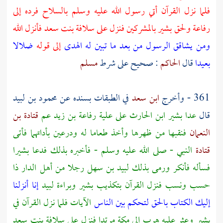
فلما نزل القرآن أتي رسول الله عليه وسلم بالسلاح فرده إلى
رفاعة
ولحق
بشير
بالمشركين فنزل على
سلافة بنت سعد
فأنزل الله
ومن يشاقق الرسول من بعد ما تبين له الهدى
إلى قوله
ضلالا
بعيدا
قال
الحاكم
: صحيح على شرط
مسلم
361 - وأخرج
ابن سعد
في الطبقات بسنده عن
محمود بن لبيد
قال
عدا
بشير ابن الحارث
على علية
رفاعة بن زيد
عم
قتادة بن
النعمان
فنقبها من ظهرها وأخذ طعاما له ودرعين بأداتهما فأتى
قتادة
النبي - صلى الله عليه وسلم - فأخبره بذلك فدعا
بشيرا
فسأله فأنكر ورمى بذلك
لبيد بن سهل
رجلا من أهل الدار ذا
حسب ونسب فنزل القرآن بتكذيب
بشير
وبراءة
لبيد
إنا أنزلنا
إليك الكتاب بالحق لتحكم بين الناس
الآيات فلما نزل القرآن في
بشير
وعثر عليه هرب إلى
مكة
مرتدا فنزل على
سلافة بنت سعد