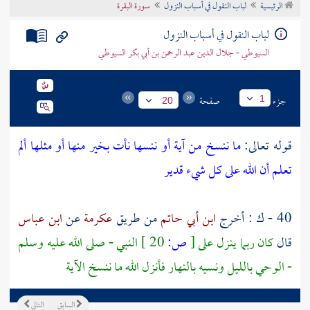
الرئيسية
لباب النقول في أسباب النزول
سورة البقرة
تراجم الأعلام
لباب النقول في أسباب النزول
السيوطي - جلال الدين عبد الرحمن بن أبي بكر السيوطي
جزء
صفحة
1
20
قوله تعالى:
ما ننسخ من آية أو ننسها نأت بخير منها أو مثلها ألم
تعلم أن الله على كل شيء قدير
40 - ك : أخرج
ابن أبي حاتم
من طريق
عكرمة
عن
ابن عباس
قال
كان ربما ينزل على
[
ص:
20 ]
النبي - صلى الله عليه وسلم
- الوحي بالليل ونسيه بالنهار فأنزل الله ما ننسخ الآية
السابق
التالي