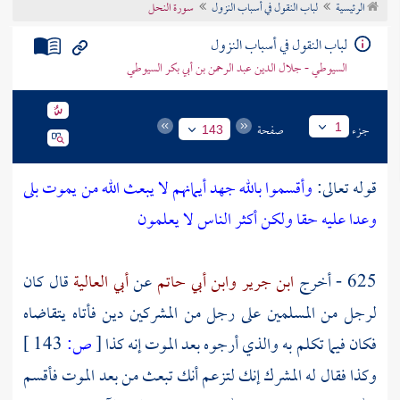
الرئيسية
لباب النقول في أسباب النزول
سورة النحل
تراجم الأعلام
لباب النقول في أسباب النزول
السيوطي - جلال الدين عبد الرحمن بن أبي بكر السيوطي
جزء
صفحة
1
143
قوله تعالى:
وأقسموا بالله جهد أيمانهم لا يبعث الله من يموت بلى
وعدا عليه حقا ولكن أكثر الناس لا يعلمون
625 - أخرج
ابن جرير
وابن أبي حاتم
عن
أبي العالية
قال كان
لرجل من المسلمين على رجل من المشركين دين فأتاه يتقاضاه
فكان فيما تكلم به والذي أرجوه بعد الموت إنه كذا
[
ص:
143 ]
وكذا فقال له المشرك إنك لتزعم أنك تبعث من بعد الموت فأقسم