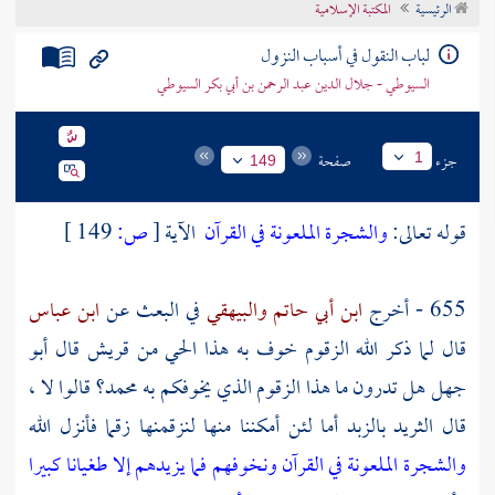
الرئيسية
المكتبة الإسلامية
تراجم الأعلام
لباب النقول في أسباب النزول
السيوطي - جلال الدين عبد الرحمن بن أبي بكر السيوطي
جزء
صفحة
1
149
قوله تعالى:
والشجرة الملعونة في القرآن
الآية
[
ص:
149 ]
655 - أخرج
ابن أبي حاتم
والبيهقي
في البعث عن
ابن عباس
قال لما ذكر الله الزقوم خوف به هذا الحي من
قريش
قال
أبو
جهل
هل تدرون ما هذا الزقوم الذي يخوفكم به
محمد؟
قالوا لا ،
قال الثريد بالزبد أما لئن أمكننا منها لنزقمنها زقما فأنزل الله
والشجرة الملعونة في القرآن ونخوفهم فما يزيدهم إلا طغيانا كبيرا