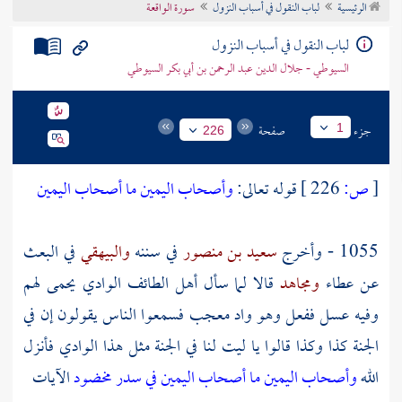
الرئيسية
لباب النقول في أسباب النزول
سورة الواقعة
تراجم الأعلام
لباب النقول في أسباب النزول
السيوطي - جلال الدين عبد الرحمن بن أبي بكر السيوطي
جزء
صفحة
1
226
[
ص:
226 ]
قوله تعالى:
وأصحاب اليمين ما أصحاب اليمين
1055 - وأخرج
سعيد بن منصور
في سننه
والبيهقي
في البعث
عن
عطاء
ومجاهد
قالا لما سأل أهل
الطائف
الوادي يحمى لهم
وفيه عسل ففعل وهو واد معجب فسمعوا الناس يقولون إن في
الجنة كذا وكذا قالوا يا ليت لنا في الجنة مثل هذا الوادي فأنزل
الله
وأصحاب اليمين ما أصحاب اليمين
في سدر مخضود
الآيات