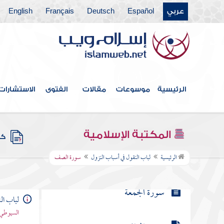
عربي
Español
Deutsch
Français
English
سورة الحديد
سورة المجادلة
سورة الحشر
الرئيسية
موسوعات
مقالات
الفتوى
الاستشارات
سورة الممتحنة
المكتبة الإسلامية
كتب
سورة الصف
الرئيسية
لباب النقول في أسباب النزول
سورة الصف
سورة الجمعة
لباب ال
السيوطي 