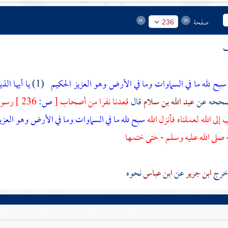
صفحة
236
ف
سبح لله ما في السماوات وما في الأرض وهو العزيز الحكيم
(1)
يا أيها ال
ححه عن
عبد الله بن سلام
قال
قعدنا نفرا من أصحاب
[
ص:
236 ]
رسول 
إلى الله لعملناه فأنزل الله
سبح لله ما في السماوات وما في الأرض وهو العزي
 صلى الله عليه وسلم - حتى ختمها
ابن جرير
عن
ابن عباس
نحوه