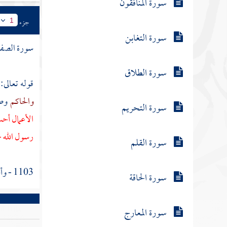
سورة المنافقون
جزء
1
سورة التغابن
سورة الص
سورة الطلاق
قوله تعالى:
والحاكم
وص
سورة التحريم
الأعمال أحب 
رسول الله -
سورة القلم
1103 - وأخرج
سورة الحاقة
سورة المعارج