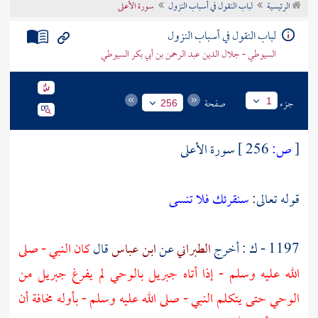
الرئيسية
لباب النقول في أسباب النزول
سورة الأعلى
تراجم الأعلام
لباب النقول في أسباب النزول
السيوطي - جلال الدين عبد الرحمن بن أبي بكر السيوطي
جزء
صفحة
1
256
[
ص:
256 ]
سورة الأعلى
قوله تعالى:
سنقرئك فلا تنسى
1197 - ك : أخرج
الطبراني
عن
ابن عباس
قال
كان النبي - صلى
الله عليه وسلم - إذا أتاه
جبريل
بالوحي لم يفرغ
جبريل
من
الوحي حتى يتكلم النبي - صلى الله عليه وسلم - بأوله مخافة أن