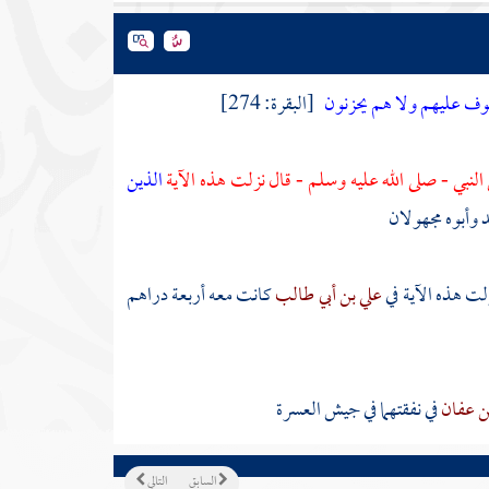
 خوف عليهم ولا هم يحزنون
[البقرة: 274]
النبي - صلى الله عليه وسلم - قال نزلت هذه الآية
الذين
د
وأبوه مجهولان
لت هذه الآية في
علي بن أبي طالب
كانت معه أربعة دراهم
ن عفان
في نفقتهما في جيش العسرة
السابق
التالي