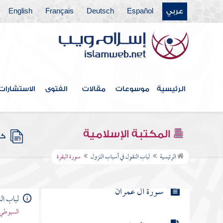
عربي
Español
Deutsch
Français
English
فهرس الكتاب
الرئيسية
موسوعات
مقالات
الفتوى
الاستشارات
مقدمة
المكتبة الإسلامية
كتب
سورة البقرة
الرئيسية
لباب النقول في أسباب النزول
سورة البقرة
سورة آل عمران
لباب ال
السيوطي 