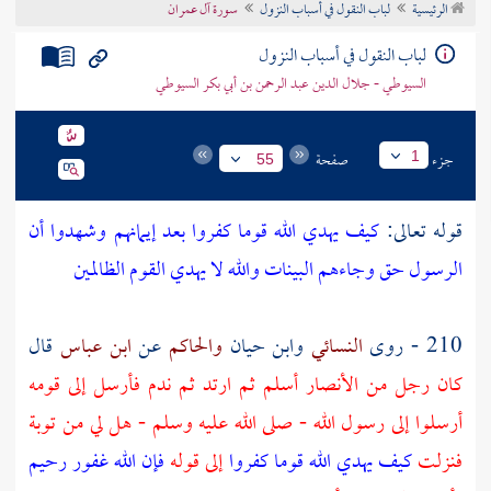
الرئيسية
لباب النقول في أسباب النزول
سورة آل عمران
تراجم الأعلام
لباب النقول في أسباب النزول
السيوطي - جلال الدين عبد الرحمن بن أبي بكر السيوطي
جزء
صفحة
1
55
قوله تعالى:
كيف يهدي الله قوما كفروا بعد إيمانهم وشهدوا أن
الرسول حق وجاءهم البينات والله لا يهدي القوم الظالمين
210 - روى
النسائي
وابن حيان
والحاكم
عن
ابن عباس
قال
كان رجل من
الأنصار
أسلم ثم ارتد ثم ندم فأرسل إلى قومه
أرسلوا إلى رسول الله - صلى الله عليه وسلم - هل لي من توبة
فنزلت
كيف يهدي الله قوما كفروا
إلى قوله
فإن الله غفور رحيم