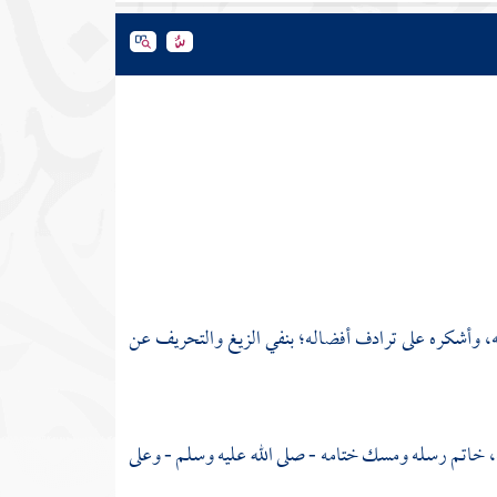
الي إنعامه، وأشكره على ترادف أفضاله؛ بنفي الزيغ والتحريف عن
 خاتم رسله ومسك ختامه - صلى الله عليه وسلم - وعلى