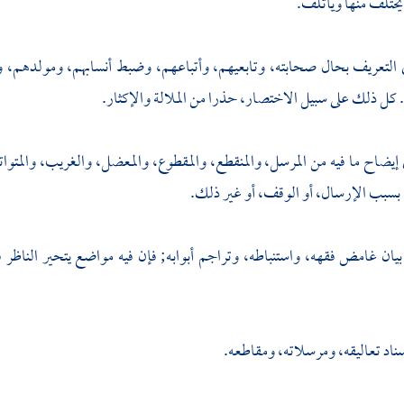
 يختلف منها ويأتلف.
التعريف بحال صحابته، وتابعيهم، وأتباعهم، وضبط أنسابهم، ومولدهم، ووفا
كل ذلك على سبيل الاختصار، حذرا من الملالة والإكثار.
إيضاح ما فيه من المرسل، والمنقطع، والمقطوع، والمعضل، والغريب، والمتوا
بسبب الإرسال، أو الوقف، أو غير ذلك.
بيان غامض فقهه، واستنباطه، وتراجم أبوابه; فإن فيه مواضع يتحير الناظر
إسناد تعاليقه، ومرسلاته، ومقاطعه.