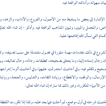
يان مبهماته، وأماكنه الواقعة فيه.
الإشارة إلى بعض ما يستنبط منه من الأصول، والفروع، والآداب، والزهد، وغي
اص، والمجمل والمبين، وتبيين المذاهب الواقعة فيه. وأذكر - إن شاء الله تعا
ام التي نسأل الله إفاضتها علينا.
لشروع في ذلك مقدمات مهمة منثورة في فصول مشتملة على سبب تصنيفه، وكيفية 
ن رجال إسناده إلينا، وما يتعلق بصحيحه، كطبقات رجاله، وحال تعاليقه، وب
صحيح وتكلم فيه، وفي أحاديث استدركت عليهما، وفي أحاديث ألزما إخراجها، و
إرسال، والوقف، والانقطاع، وزيادة الثقات، والتدليس، والعنعنة، ورواية 
 الأسماء المتكررة، وغير ذلك مما ستراه إن شاء الله تعالى.
لحديث شرحته في أول موضع، ثم أحلت فيما بعد عليه، وكذا إذا تكررت اللفظة 