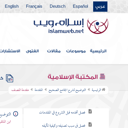
عربي
Español
Deutsch
Français
English
الرئيسية
موسوعات
مقالات
الفتوى
الاستشارات
فهرس الكتاب
المكتبة الإسلامية
كتب
المقدمة
الرئيسية
التوضيح لشرح الجامع الصحيح
المقدمة
مقدمة المصنف
مقدمة المصنف
فصل أقدمه قبل الشروع في المقدمات
التوضي
ابن المل
فصل فى سبب تصنيفه وكيفية تأليفه