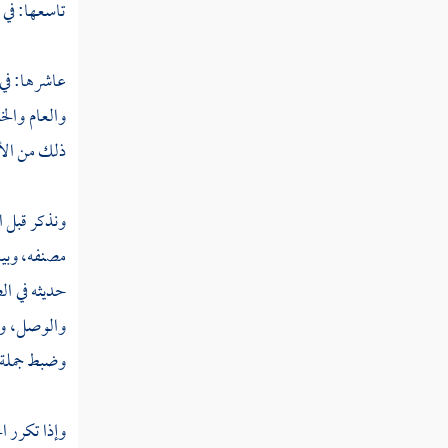
الكسوف
تاسعها: في ب
سجود القرآن
عاشرها: في 
تقصير الصلاة
والعام والخ
التهجد
ذلك من الأقس
كتاب فضل الصلاة في مسجد مكة والمدينة
ونذكر قبل ا
كتاب العمل في الصلاة
مصنفه، وبيا
كتاب السهو
حديثه في ال
والوصل، وال
كتاب الجنائز
وضبط جملة من
باقي كتاب الجنائز
كتاب الزكاة
وإذا تكرر ا