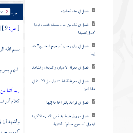
فصل في عدد أحاديثه
جزء
2
فصل في نبذة من حال مصنفه مختصرة فإنها
[
ص:
9 ]
[
تحتمل تصنيفا
فصل في بيان رجال "صحيح البخاري" منه
بسم الله ال
إلينا
فصل في معرفة الاعتبار، والمتابعة، والشاهد
اللهم يسر و
فصل في معرفة ألفاظ تتداول على الألسنة في
هذا الفن
ربنا آتنا م
كلام أشرف أص
فصل في قواعد يكثر الحاجة إليها
فصل مهم فى ضبط جملة من الأسماء المتكررة
وأشهد أن لا
فيه وفي "صحيح مسلم" المشتبهة
آله وصحبه 