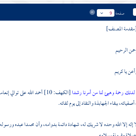
صفحة
9
مقدمة المصنف]
رحمن الرحيم
أعن يا كريم
ن لدنك رحمة وهيئ لنا من أمرنا رشدا
[الكهف: 10] أحمد الله على تو
فيائه، ببقاء الجهابذة والنقاد إلى يوم لقائه.
 إله إلا الله وحده لا شريك له، شهادة دائمة بدوامه، وأن
محمدا
عبده ورسوله،
صلاة مقرونة بسلامه.