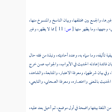
رها، والجمع بين مختلفها، وبيان الناسخ والمنسوخ منها،
لى- وجهها، وما يظهر منها
[
ص:
11 ]
مما لا يظهر، وغير
تأليفه، وما سماه به، وعدد أحاديثه، ونبذة من فقه حال
يان فائدة إعادته الحديث في الأبواب، والجواب عمن خرج
في بيان شرطهما، ومعرفة الاعتبار، والمتابعة، والشاهد،
الحديث بالمعنى واختصاره، ومعرفة الصحابي، والتابعي،
من اللغة بينتها واضحة في أول موضع، ثم أحيل بعد عليه،