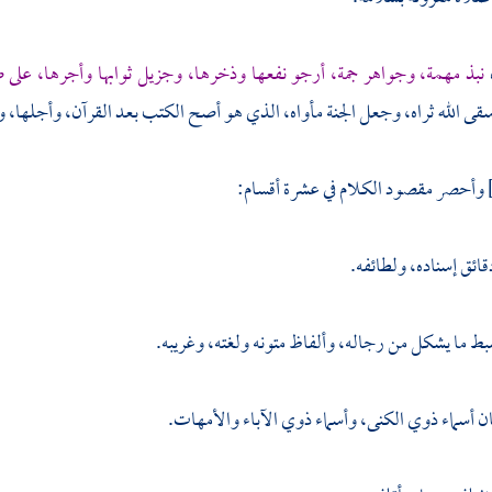
نبذ مهمة، وجواهر جمة، أرجو نفعها وذخرها، وجزيل ثوابها وأجرها، على ص
ى الله ثراه، وجعل الجنة مأواه، الذي هو أصح الكتب بعد القرآن، وأجلها، و
وأحصر مقصود الكلام في عشرة أقسام:
قائق إسناده، ولطائفه.
ضبط ما يشكل من رجاله، وألفاظ متونه ولغته، وغريبه.
يان أسماء ذوي الكنى، وأسماء ذوي الآباء والأمهات.