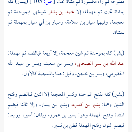
مفتوحة ثم راء مكسورة ثم مثناة تحت
[
ص:
105 ]
(يسار) كله
بمثناة تحت ثم مهملة، إلا
محمد بن بشار
شيخهما فبموحدة ثم
معجمة، وفيهما
سيار بن سلامة،
وسيار بن أبي سيار
بمهملة ثم
بمثناة.
(بشر) كله بموحدة ثم شين معجمة، إلا أربعة فبالضم ثم مهملة:
عبد الله بن بسر الصحابي،
وبسر بن سعيد،
وبسر بن عبيد الله
الحضرمي،
وبسر بن محجن،
وقيل: هذا بالمعجمة كالأول.
(بشير) كله بفتح الموحدة وكسر المعجمة إلا اثنين فبالضم وفتح
الشين وهما:
بشير بن كعب،
وبشير بن يسار،
وإلا ثالثا فبضم
المثناة وفتح المهملة وهو:
يسير بن عمرو،
ويقال:
أسير،
ورابعا:
فبضم النون وفتح المهملة
قطن بن نسير.