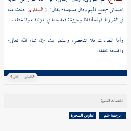
الهمذاني
-بفتح الميم وذال معجمة- يقال: إن
البخاري
حدث عنه
في الشروط فهذه ألفاظ وجيزة نافعة جدا في المؤتلف والمختلف.
وأما المفردات فلا تنحصر، وستمر بك -إن شاء الله تعالى-
واضحة محققة.
السابق
التالي
الخدمات العلمية
ترجمة علم
عناوين الشجرة