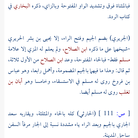
فبالمثناة فوق وتشديد الواو المفتوحة وبالزاي، ذكره
البخاري
في
كتاب الردة.
(الجريري) بضم الجيم وفتح الراء، إلا
يحيى بن بشر الحريري
-شيخهما على ما ذكره
ابن الصلاح،
ولم يعلم له
المزي
إلا علامة
مسلم
فقط- فبالحاء المفتوحة، وعد
ابن الصلاح
من الأول ثلاثة،
ثم قال: وهذا ما فيهما بالجيم المضمومة، وأهمل رابعا، وهو
عباس
بن فروخ
روى له مسلم في الاستسقاء، وخامسا وهو
أبان بن
تغلب
روى له مسلم أيضا.
[
ص:
111 ]
(الحارثي) كله بالحاء والمثلثة، ويقاربه
سعد
الجاري
بالجيم وبعد الراء ياء مشددة نسبة إلى الجار مرفأ السفن
ساحل
المدينة.