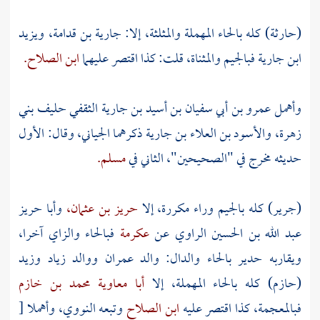
(حارثة) كله بالحاء المهملة والمثلثة، إلا:
جارية بن قدامة،
ويزيد
ابن جارية
فبالجيم والمثناة، قلت: كذا اقتصر عليهما
ابن الصلاح.
وأهمل
عمرو بن أبي سفيان بن أسيد بن جارية الثقفي
حليف
بني
زهرة،
والأسود بن العلاء بن جارية
ذكرهما
الجياني،
وقال: الأول
حديثه مخرج في "الصحيحين"، الثاني في
مسلم.
(جرير) كله بالجيم وراء مكررة، إلا
حريز بن عثمان،
وأبا حريز
عبد الله بن الحسين
الراوي عن
عكرمة
فبالحاء والزاي آخرا،
ويقاربه
حدير
بالحاء والدال: والد
عمران
ووالد
زياد
وزيد
(حازم) كله بالحاء المهملة، إلا
أبا معاوية محمد بن خازم
فبالمعجمة، كذا اقتصر عليه
ابن الصلاح
وتبعه
النووي،
وأهملا
[