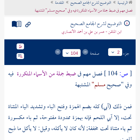
الرئيسية
التوضيح لشرح الجامع الصحيح
المقدمة
تراجم الأعلام
فصل مهم فى ضبط جملة من الأسماء المتكررة فيه وفي "صحيح مسلم" المشتبهة
التوضيح لشرح الجامع الصحيح
ابن الملقن - عمر بن علي بن أحمد الأنصاري
جزء
صفحة
2
104
[
ص:
104 ]
فصل مهم فى
ضبط جملة من الأسماء المتكررة
فيه
وفي "صحيح
مسلم"
المشتبهة
فمن ذلك
(أبي)
كله بضم الهمزة وفتح الباء وتشديد الياء المثناة
تحت، إلا
آبي اللحم
فإنه بهمزة ممدودة مفتوحة، ثم باء مكسورة
ثم ياء مثناة تحت مخففة; لأنه كان لا يأكله، وقيل: لا يأكل ما ذبح
للصنم.