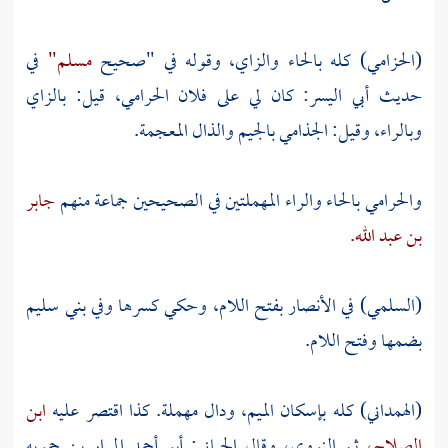
(الحزامي) كله بالحاء والزاي، وقوله في "صحيح
مسلم"
في
حديث
أبي اليسر:
كان لي على فلان الحرامي، قيل: بالزاي
وبالراء، وقيل: الجذامي بالجيم والذال المعجمة.
والحرامي
بالحاء والراء المهملتين في الصحيحين جماعة منهم
جابر
بن عبد الله.
(السلمي) في الأنصار بفتح اللام، وحكي كسرها وفي
بني سليم
بضمها وفتح اللام.
(الهمداني) كله بإسكان الميم، ودال مهملة. كذا اقتصر عليه
ابن
الصلاح،
ثم
النووي،
وقال
الجياني:
أبو أحمد المرار بن حمويه