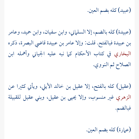
(عبيد) كله بضم العين.
(عبيدة) كله بالضم، إلا
السلماني،
وابن سفيان،
وابن حميد،
وعامر
بن عبيدة
فبالفتح. قلت: وإلا
عامر بن عبيدة
قاضي
البصرة،
ذكره
البخاري
في كتاب الأحكام كما نبه عليه الجياني وأهمله ابن
الصلاح ثم النووي.
(عقيل) كله بالفتح، إلا
عقيل بن خالد الأيلي،
ويأتي كثيرا عن
الزهري
غير منسوب، وإلا
يحيى بن عقيل،
وبني عقيل
للقبيلة
فبالضم.
(عمارة) كله بضم العين.