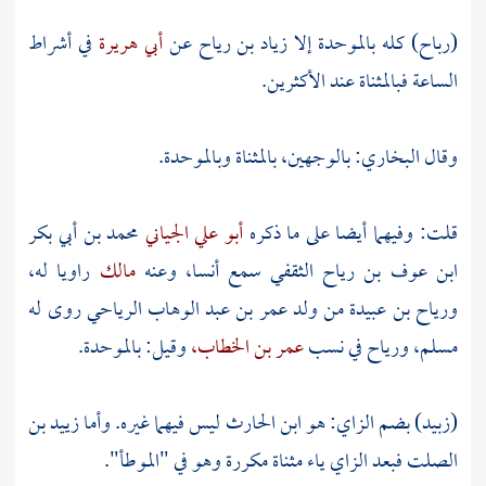
(رباح) كله بالموحدة إلا
زياد بن رياح
عن
أبي هريرة
في أشراط
الساعة فبالمثناة عند الأكثرين.
وقال البخاري: بالوجهين، بالمثناة وبالموحدة.
قلت: وفيهما أيضا على ما ذكره
أبو علي الجياني
محمد بن أبي بكر
ابن عوف بن رياح الثقفي
سمع أنسا، وعنه
مالك
راويا له،
ورياح بن عبيدة
من ولد عمر بن عبد الوهاب الرياحي روى له
مسلم، ورياح في نسب
عمر بن الخطاب،
وقيل: بالموحدة.
(زبيد) بضم الزاي: هو ابن الحارث
ليس فيهما غيره. وأما
زييد بن
الصلت
فبعد الزاي ياء مثناة مكررة وهو في "الموطأ".