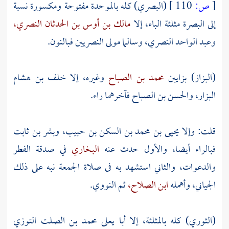
[
ص:
110 ]
(البصري) كله بالموحدة مفتوحة ومكسورة نسبة
إلى البصرة مثلثة الباء، إلا
مالك بن أوس بن الحدثان النصري،
وعبد الواحد النصري،
وسالما مولى النصريين
فبالنون.
(البزاز) بزايين
محمد بن الصباح
وغيره، إلا
خلف بن هشام
البزار،
والحسن بن الصباح
فآخرهما راء.
قلت: وإلا
يحيى بن محمد بن السكن بن حبيب،
وبشر بن ثابت
فبالراء أيضا، والأول حدث عنه
البخاري
في صدقة الفطر
والدعوات، والثاني استشهد به فى صلاة الجمعة نبه على ذلك
الجياني،
وأهمله
ابن الصلاح،
ثم
النووي.
(الثوري) كله بالمثلثة، إلا
أبا يعلى محمد بن الصلت التوزي