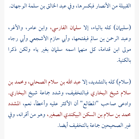
القبيلة من الأنصار فبكسرها، وفي
عبد الخالق بن سلمة
الوجهان.
(سليمان) كله بالياء، إلا
سلمان الفارسي،
وابن عامر،
والأغر،
وعبد الرحمن بن سالم
فبفتحها،
وأبي حازم الأشجعي
وأبي رجاء
مولى ابن قدامة،
كل منهما اسمه
سلمان
بغير ياء ولكن ذكرا
بالكنية.
(سلام) كله بالتشديد، إلا
عبد الله بن سلام الصحابي،
ومحمد بن
سلام شيخ البخاري
فبالتخفيف، وشدد جماعة شيخ
البخاري.
وادعى صاحب "المطالع" أن الأكثر عليه وأخطأ، نعم،
المشدد
محمد بن سلام بن السكن البيكندي الصغير،
وهو من أقرانه، وفي
غير الصحيحين جماعة بالتخفيف أيضا.