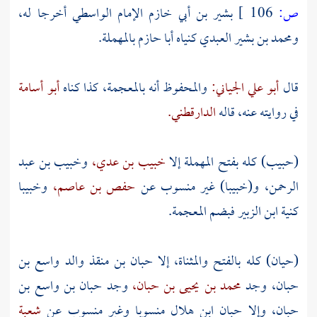
ص:
106 ]
بشير بن أبي خازم الإمام الواسطي
أخرجا له،
ومحمد بن بشير العبدي
كنياه أبا حازم بالمهملة.
قال
أبو علي الجياني:
والمحفوظ أنه بالمعجمة، كذا كناه
أبو أسامة
في روايته عنه، قاله
الدارقطني.
(حبيب) كله بفتح المهملة إلا
خبيب بن عدي،
وخبيب بن عبد
الرحمن،
و(خبيبا) غير منسوب عن
حفص بن عاصم،
وخبيبا
كنية ابن الزبير
فبضم المعجمة.
(حيان) كله بالفتح والمثناة، إلا
حبان بن منقذ
والد
واسع بن
حبان،
وجد
محمد بن يحيى بن حبان،
وجد
حبان بن واسع بن
حبان،
وإلا
حبان ابن هلال
منسوبا وغير منسوب عن
شعبة