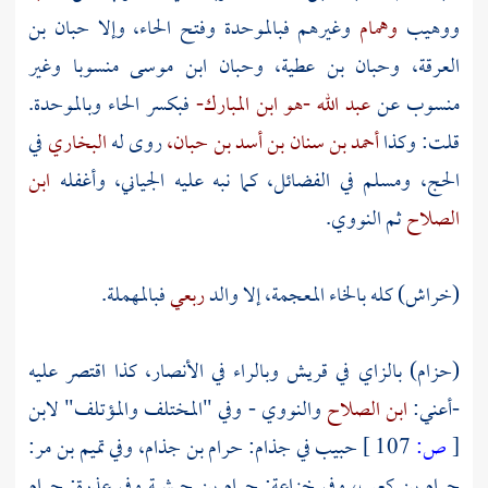
ووهيب
وهمام
وغيرهم فبالموحدة وفتح الحاء، وإلا
حبان بن
العرقة،
وحبان بن عطية،
وحبان ابن موسى
منسوبا وغير
منسوب عن
عبد الله -هو ابن المبارك-
فبكسر الحاء وبالموحدة.
قلت: وكذا
أحمد بن سنان بن أسد بن حبان،
روى له
البخاري
في
الحج، ومسلم في الفضائل، كما نبه عليه
الجياني،
وأغفله
ابن
الصلاح
ثم
النووي.
(خراش) كله بالخاء المعجمة، إلا والد
ربعي
فبالمهملة.
(حزام) بالزاي في
قريش
وبالراء في الأنصار، كذا اقتصر عليه
-أعني:
ابن الصلاح
والنووي
- وفي "المختلف والمؤتلف"
لابن
[
ص:
107 ]
حبيب
في جذام:
حرام بن جذام،
وفي
تميم بن مر:
حرام بن كعب،
وفي
خزاعة:
حرام بن حبشية
وفي
عذرة:
حرام