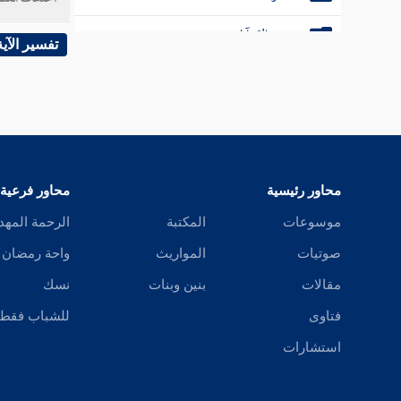
بينهم، ف
سجود القرآن
تفسير الآية
تقصير الصلاة
ثانيها: 
التهجد
أحدها: 
كتاب فضل الصلاة في مسجد مكة والمدينة
مبدأ
[
ص
محاور رئيسية
محاور فرعية
كتاب العمل في الصلاة
المؤمنين
موسوعات
المكتبة
الرحمة المهد
إن الله
كتاب السهو
صوتيات
المواريث
واحة رمضان
يقاتلون 
كتاب الجنائز
مقالات
بنين وبنات
نسك
باقي كتاب الجنائز
فتاوى
للشباب فقط
ثانيها: 
استشارات
في غار ح
كتاب الزكاة