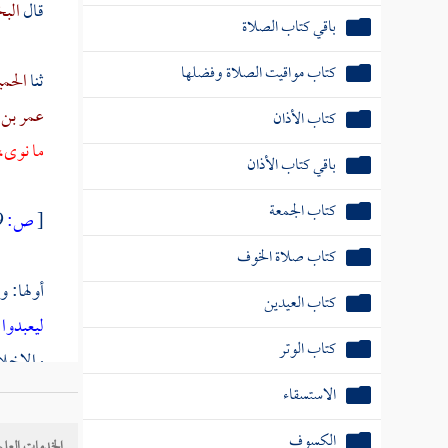
قال
الب
باقي كتاب الصلاة
كتاب مواقيت الصلاة وفضلها
ثنا
الحم
عمر بن
كتاب الأذان
ما نوى، 
باقي كتاب الأذان
كتاب الجمعة
[
ص:
119 ]
كتاب صلاة الخوف
أولها: 
كتاب العيدين
ليعبدوا
كتاب الوتر
والإخلا
الاستسقاء
وقال
مج
الكسوف
الخدمات العلم