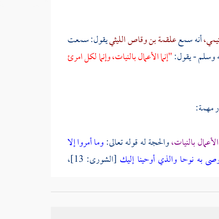
تيمي،
أنه سمع
علقمة بن وقاص الليثي
يقول: سمعت
يه وسلم - يقول:
"إنما الأعمال بالنيات، وإنما لكل امرئ
ر مهمة:
ن الأعمال بالنيات،
والحجة له قوله تعالى:
وما أمروا إلا
صى به نوحا والذي أوحينا إليك
[الشورى: 13]،
محمد
ومن بينهما من الأنبياء، ثم فسر المشروع المشترك