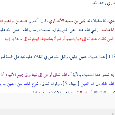
خاري
رحمه الله:
يدي،
ثنا
سفيان،
ثنا
يحيى بن سعيد الأنصاري،
قال: أخبرني
محمد بن إبراهيم ال
 الخطاب
- رضي الله عنه - على المنبر يقول: سمعت رسول الله - صلى الله عل
فمن كانت هجرته إلى دنيا يصيبها أو امرأة ينكحها، فهجرته إلى ما هاجر إليه".
هذا حديث حفيل جليل، وقبل الخوض في الكلام عليه ننبه على خمسة أمو
وجه تعلق هذا الحديث بالآية أن
الله تعالى أوحى إلى نبينا وإلى جميع الأنبياء أ
 الله مخلصين له الدين
[البينة: 5]، وقوله تعالى:
شرع لكم من الدين ما و
ص: النية، قال
أبو العالية:
وصاهم بالإخلاص في عبادته.
اهد:
أوصيناك به والأنبياء دينا واحدا، والمعنى: شرع لكم من الدين دين
نوح
و
ية