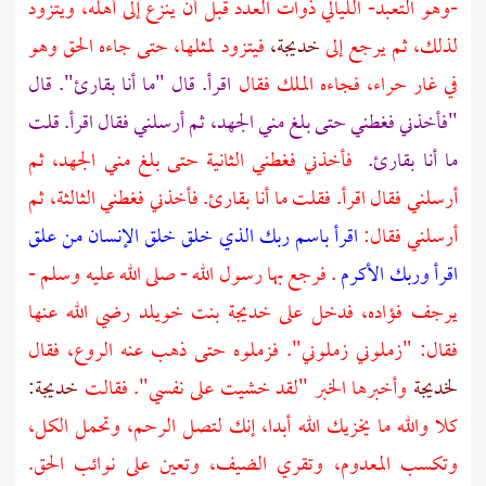
-وهو التعبد- الليالي ذوات العدد قبل أن ينزع إلى أهله، ويتزود
لذلك، ثم يرجع إلى
خديجة،
فيتزود لمثلها، حتى جاءه الحق وهو
في
غار حراء،
فجاءه الملك فقال
اقرأ. قال "ما أنا بقارئ". قال
"فأخذني فغطني حتى بلغ مني الجهد، ثم أرسلني فقال اقرأ. قلت
ما أنا بقارئ.
فأخذني فغطني الثانية حتى بلغ مني الجهد، ثم
أرسلني فقال اقرأ. فقلت ما أنا بقارئ. فأخذني فغطني الثالثة، ثم
أرسلني فقال:
اقرأ باسم ربك الذي خلق
خلق الإنسان من علق
اقرأ وربك الأكرم
. فرجع بها رسول الله - صلى الله عليه وسلم -
يرجف فؤاده، فدخل على
خديجة بنت خويلد رضي الله عنها
فقال: "زملوني زملوني". فزملوه حتى ذهب عنه الروع، فقال
لخديجة
وأخبرها الخبر "لقد خشيت على نفسي". فقالت
خديجة:
كلا والله ما يخزيك الله أبدا، إنك لتصل الرحم، وتحمل الكل،
وتكسب المعدوم، وتقري الضيف، وتعين على نوائب الحق.