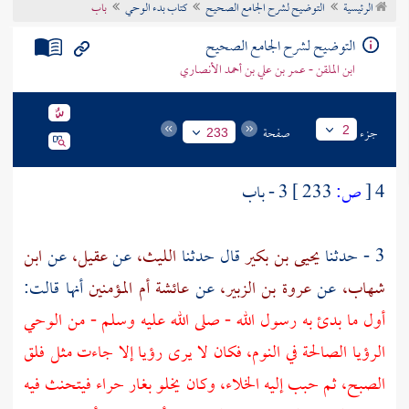
الرئيسية
التوضيح لشرح الجامع الصحيح
كتاب بدء الوحي
باب
تراجم الأعلام
التوضيح لشرح الجامع الصحيح
ابن الملقن - عمر بن علي بن أحمد الأنصاري
جزء
صفحة
2
233
4
[
ص:
233 ]
3 - باب
3 - حدثنا
يحيى بن بكير
قال حدثنا
الليث،
عن
عقيل،
عن
ابن
شهاب،
عن
عروة بن الزبير،
عن
عائشة أم المؤمنين
أنها قالت:
أول ما بدئ به رسول الله - صلى الله عليه وسلم - من الوحي
الرؤيا الصالحة في النوم، فكان لا يرى رؤيا إلا جاءت مثل فلق
الصبح، ثم حبب إليه الخلاء، وكان يخلو
بغار حراء
فيتحنث فيه