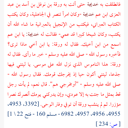
فانطلقت به
خديجة
حتى أتت به
ورقة بن نوفل بن أسد بن عبد
العزى
ابن عم
خديجة
-وكان امرأ تنصر في الجاهلية، وكان يكتب
الكتاب العبراني، فيكتب من الإنجيل بالعبرانية ما شاء الله أن
يكتب، وكان شيخا كبيرا قد عمي- فقالت له
خديجة:
يا ابن عم
اسمع من ابن أخيك. فقال له
ورقة:
يا ابن أخي ماذا ترى؟
فأخبره رسول الله - صلى الله عليه وسلم - خبر ما رأى. فقال له
ورقة:
هذا الناموس الذي نزل الله على
موسى.
يا ليتني فيها
جذعا، ليتني أكون حيا إذ يخرجك قومك. فقال رسول الله -
صلى الله عليه وسلم - "أومخرجي هم". قال نعم، لم يأت رجل
قط بمثل ما جئت به إلا عودي، وإن يدركني يومك أنصرك نصرا
مؤزرا. ثم لم ينشب
ورقة
أن توفي وفتر الوحى.
[3392، 4953،
4955، 4956، 4957، 6982 - مسلم 160 - فتح 22 \ 1]
[
ص:
234 ]