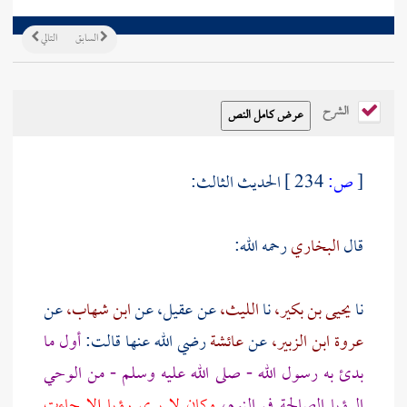
السابق
التالي
الشرح
[
ص:
234 ]
الحديث الثالث:
قال
البخاري
رحمه الله:
نا
يحيى بن بكير،
نا
الليث،
عن
عقيل،
عن
ابن شهاب،
عن
عروة ابن الزبير،
عن
عائشة
رضي الله عنها قالت:
أول ما
بدئ به رسول الله - صلى الله عليه وسلم - من الوحي
الرؤيا الصالحة في النوم،
وكان لا يرى رؤيا إلا جاءت