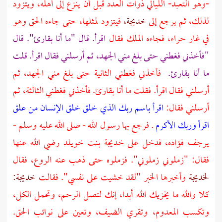
-وهو التعبد- الليالي ذوات العدد قبل أن ينزع إلى أهله، ويتزود
لذلك، ثم يرجع إلى
خديجة،
فيتزود لمثلها، حتى جاءه الحق وهو
في
غار حراء،
فجاءه الملك فقال
اقرأ. قال "ما أنا بقارئ". قال
"فأخذني فغطني حتى بلغ مني الجهد، ثم أرسلني فقال اقرأ. قلت
ما أنا بقارئ.
فأخذني فغطني الثانية حتى بلغ مني الجهد، ثم
أرسلني فقال اقرأ. فقلت ما أنا بقارئ. فأخذني فغطني الثالثة، ثم
أرسلني فقال:
اقرأ باسم ربك الذي خلق
خلق الإنسان من علق
اقرأ وربك الأكرم
. فرجع بها رسول الله - صلى الله عليه وسلم -
يرجف فؤاده، فدخل على
خديجة بنت خويلد رضي الله عنها
فقال: "زملوني زملوني". فزملوه حتى ذهب عنه الروع، فقال
لخديجة
وأخبرها الخبر "لقد خشيت على نفسي". فقالت
خديجة:
كلا والله ما يخزيك الله أبدا، إنك لتصل الرحم، وتحمل الكل،
وتكسب المعدوم، وتقري الضيف، وتعين على نوائب الحق.