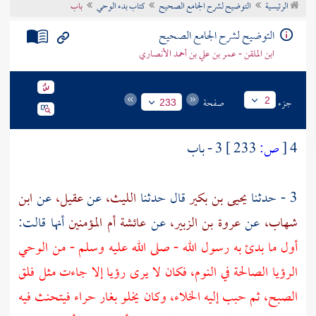
الرئيسية
التوضيح لشرح الجامع الصحيح
كتاب بدء الوحي
باب
تراجم الأعلام
التوضيح لشرح الجامع الصحيح
ابن الملقن - عمر بن علي بن أحمد الأنصاري
جزء
صفحة
2
233
4
[
ص:
233 ]
3 - باب
3 - حدثنا
يحيى بن بكير
قال حدثنا
الليث،
عن
عقيل،
عن
ابن
شهاب،
عن
عروة بن الزبير،
عن
عائشة أم المؤمنين
أنها قالت:
أول ما بدئ به رسول الله - صلى الله عليه وسلم - من الوحي
الرؤيا الصالحة في النوم، فكان لا يرى رؤيا إلا جاءت مثل فلق
الصبح، ثم حبب إليه الخلاء، وكان يخلو
بغار حراء
فيتحنث فيه