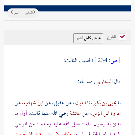
السابق
التالي
الشرح
[
ص:
234 ]
الحديث الثالث:
قال
البخاري
رحمه الله:
نا
يحيى بن بكير،
نا
الليث،
عن
عقيل،
عن
ابن شهاب،
عن
عروة ابن الزبير،
عن
عائشة
رضي الله عنها قالت:
أول ما
بدئ به رسول الله - صلى الله عليه وسلم - من الوحي
الرؤيا الصالحة في النوم،
وكان لا يرى رؤيا إلا جاءت