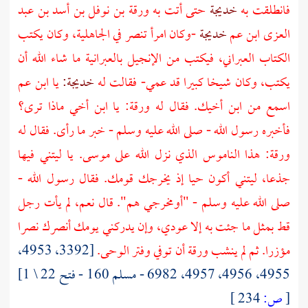
فانطلقت به
خديجة
حتى أتت به
ورقة بن نوفل بن أسد بن عبد
العزى
ابن عم
خديجة
-وكان امرأ تنصر في الجاهلية، وكان يكتب
الكتاب العبراني، فيكتب من الإنجيل بالعبرانية ما شاء الله أن
يكتب، وكان شيخا كبيرا قد عمي- فقالت له
خديجة:
يا ابن عم
اسمع من ابن أخيك. فقال له
ورقة:
يا ابن أخي ماذا ترى؟
فأخبره رسول الله - صلى الله عليه وسلم - خبر ما رأى. فقال له
ورقة:
هذا الناموس الذي نزل الله على
موسى.
يا ليتني فيها
جذعا، ليتني أكون حيا إذ يخرجك قومك. فقال رسول الله -
صلى الله عليه وسلم - "أومخرجي هم". قال نعم، لم يأت رجل
قط بمثل ما جئت به إلا عودي، وإن يدركني يومك أنصرك نصرا
مؤزرا. ثم لم ينشب
ورقة
أن توفي وفتر الوحى.
[3392، 4953،
4955، 4956، 4957، 6982 - مسلم 160 - فتح 22 \ 1]
[
ص:
234 ]