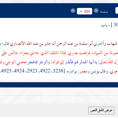
صفحة
304
- باب
 شهاب
وأخبرني
أبو سلمة بن عبد الرحمن
أن
جابر بن عبد الله الأنصاري
قال- 
تا من السماء، فرفعت بصري فإذا الملك الذي جاءني
بحراء
جالس على ك
ل الله تعالى:
يا أيها المدثر
قم فأنذر
إلى قوله:
والرجز فاهجر
فحمي الوحي وتتا
زهري.
وقال
يونس
ومعمر:
بوادره. [3238، 4922، 2923، 4924، 4925، 4926، 4954، 6214 - مسلم 161 - فتح 1 \ 27]