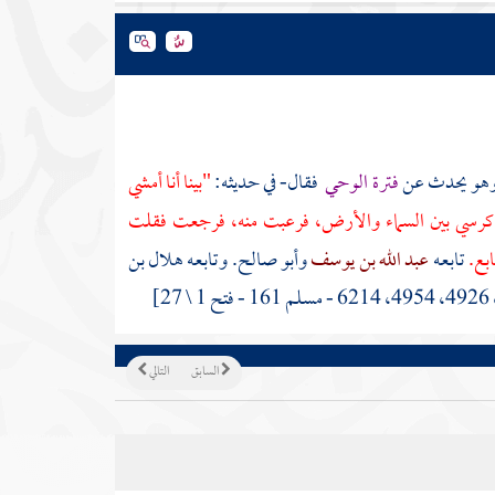
وهو يحدث عن
فترة الوحي
فقال- في حديثه:
"بينا أنا أمشي
رسي بين السماء والأرض، فرعبت منه، فرجعت فقلت
بع.
تابعه
عبد الله بن يوسف
وأبو صالح.
وتابعه
هلال بن
السابق
التالي