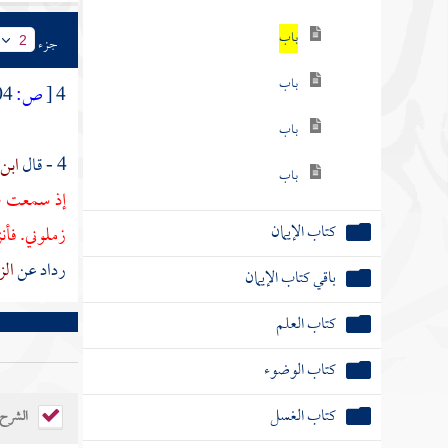
باب
جزء
2
باب
4
[
ص:
304 ]
باب
4 - قال
ابن
باب
إذ سمعت صو
كتاب الإيمان
زملوني. فأنز
رداد
عن
ال
باقي كتاب الإيمان
كتاب العلم
كتاب الوضوء
كتاب الغسل
الشرح