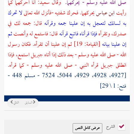
صلى الله عليه وسلم - يحركهما.
وقال
سعيد:
أنا أحركهما كما
رأيت
ابن عباس
يحركهما. فحرك شفتيه -فأنزل الله تعالى
لا تحرك
به لسانك لتعجل به
إن علينا جمعه وقرآنه
قال: جمعه لك في
صدرك، وتقرأه
فإذا قرأناه فاتبع قرآنه
قال: فاستمع له وأنصت
ثم
إن علينا بيانه
[القيامة: 19] ثم إن علينا أن تقرأه. فكان رسول
الله - صلى الله عليه وسلم - بعد ذلك إذا أتاه
جبريل
استمع، فإذا
انطلق
جبريل
قرأه النبي - صلى الله عليه وسلم - كما قرأه.
[4927، 4928، 4929، 5044، 7524 - مسلم 448 -
فتح: 1 \ 29]
السابق
التالي
الشرح