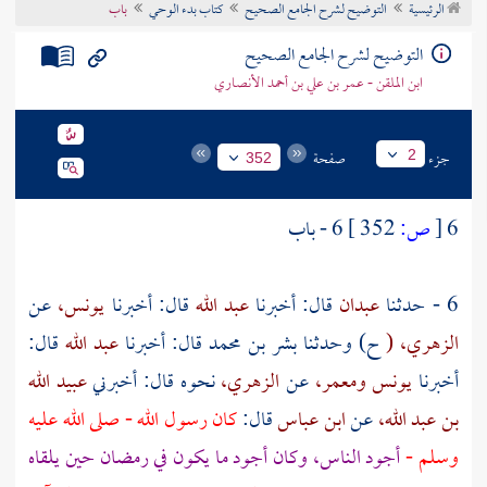
الرئيسية
التوضيح لشرح الجامع الصحيح
كتاب بدء الوحي
باب
تراجم الأعلام
التوضيح لشرح الجامع الصحيح
ابن الملقن - عمر بن علي بن أحمد الأنصاري
جزء
صفحة
2
352
6
[
ص:
352 ]
6 - باب
6 - حدثنا
عبدان
قال: أخبرنا
عبد الله
قال: أخبرنا
يونس،
عن
الزهري، (
ح) وحدثنا
بشر بن محمد
قال: أخبرنا
عبد الله
قال:
أخبرنا
يونس
ومعمر،
عن
الزهري،
نحوه قال: أخبرني
عبيد الله
بن عبد الله،
عن
ابن عباس
قال:
كان رسول الله - صلى الله عليه
وسلم -
أجود الناس، وكان أجود ما يكون في رمضان حين يلقاه